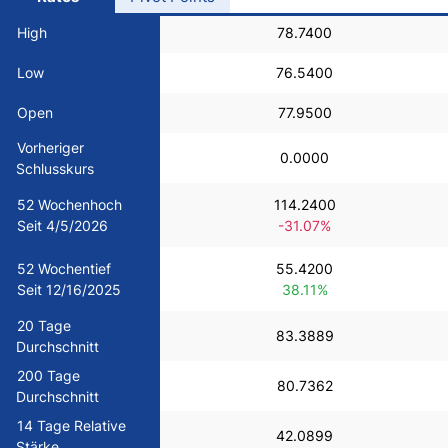
USD/BRL
High
78.7400
Low
76.5400
Bitcoin/USD
Open
77.9500
Gold
Vorheriger
0.0000
Schlusskurs
Crude Oil
52 Wochenhoch
114.2400
Seit 4/5/2026
-31.07%
All Currencies
52 Wochentief
55.4200
Seit 12/16/2025
38.11%
Commodities
20 Tage
83.3889
Durchschnitt
200 Tage
Indices
80.7362
Durchschnitt
14 Tage Relative
42.0899
Stärke