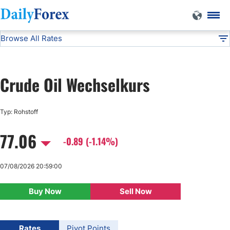
Browse All Rates
Crude Oil
Commodities
DF
EUR/USD
Crude Oil Wechselkurs
USD/JPY
Typ: Rohstoff
GBP/USD
77.06
-0.89 (-1.14%)
USD/CHF
07/08/2026 20:59:00
USD/CAD
Buy Now
Sell Now
AUD/USD
Rates
Pivot Points