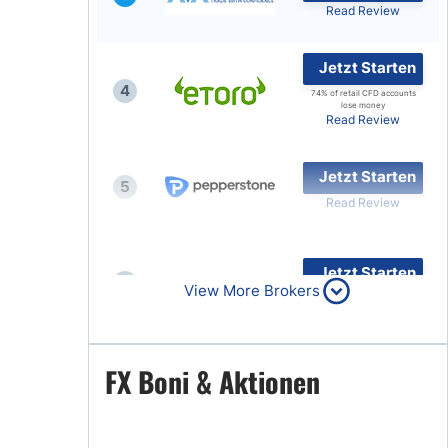
Read Review
Jetzt Starten
4
74% of retail CFD accounts
lose money
Read Review
Jetzt Starten
5
Read Review
Jetzt Starten
6
View More Brokers
Read Review
Jetzt Starten
FX Boni & Aktionen
7
Read Review