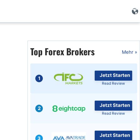
Forex Wissen
Forex Artikel
Top Forex Brokers
Mehr »
Islamischer Forex
Jetzt Starten
1
Read Review
Jetzt Starten
2
Read Review
Jetzt Starten
3