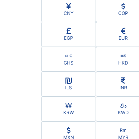
CNY
COP
EGP
EUR
GHS
HKD
ILS
INR
KRW
KWD
MXN
MYR