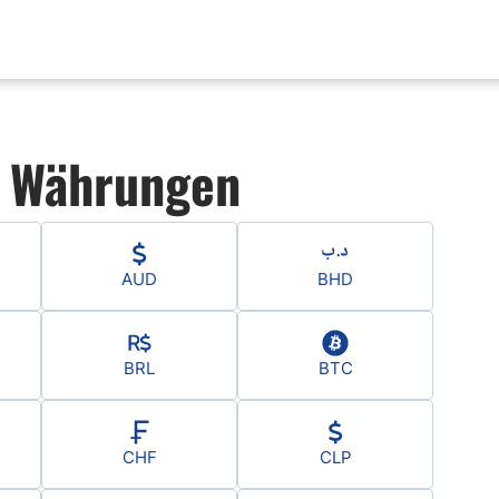
aktualisierungen
Analyse nach Paar
n Währungen
x News
EUR-USD
ische Analyse
GBP-USD
mental Analyse
USD-CAD
enprognose
Bitcoin-USD
AUD
BHD
nlose FX Signale
ni Di Base Forex
ario Forex
BRL
BTC
ar Forex
lamentazione
CHF
CLP