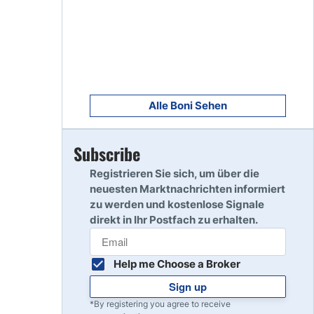
8
Read Review
9
Read Review
Alle Boni Sehen
Subscribe
10
Read Review
Registrieren Sie sich, um über die
neuesten Marktnachrichten informiert
zu werden und kostenlose Signale
direkt in Ihr Postfach zu erhalten.
Help me Choose a Broker
Sign up
*By registering you agree to receive