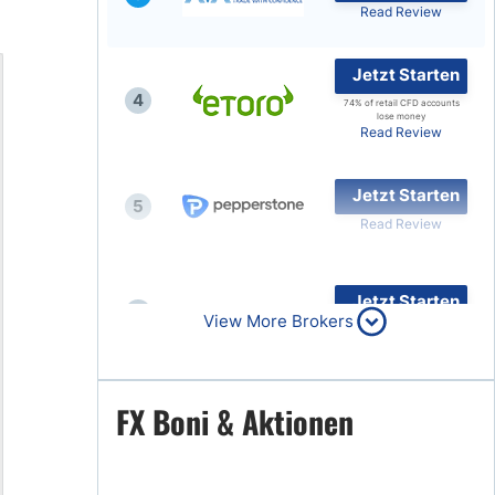
Read Review
Jetzt Starten
4
74% of retail CFD accounts
lose money
Read Review
Jetzt Starten
5
Read Review
Jetzt Starten
6
View More Brokers
Read Review
Jetzt Starten
FX Boni & Aktionen
7
Read Review