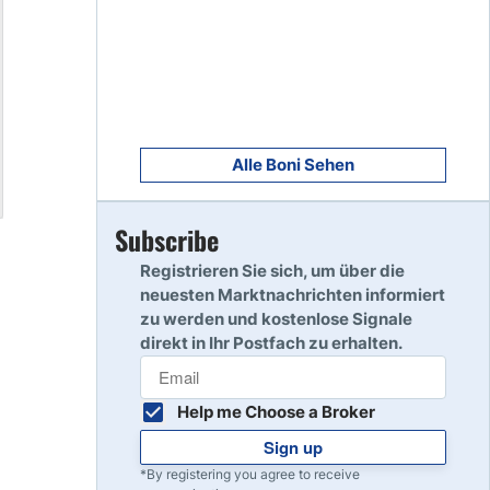
8
Read Review
9
Read Review
Alle Boni Sehen
Subscribe
10
Read Review
Registrieren Sie sich, um über die
neuesten Marktnachrichten informiert
zu werden und kostenlose Signale
direkt in Ihr Postfach zu erhalten.
Help me Choose a Broker
Sign up
*By registering you agree to receive