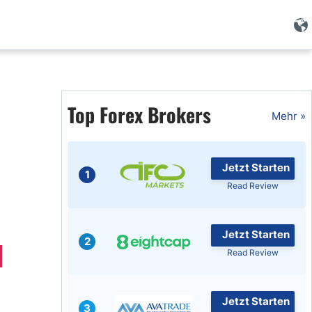
Forex Wissen
Forex Artikel
Top Forex Brokers
Mehr »
Islamischer Forex
Jetzt Starten
1
Read Review
Jetzt Starten
2
Read Review
Jetzt Starten
3