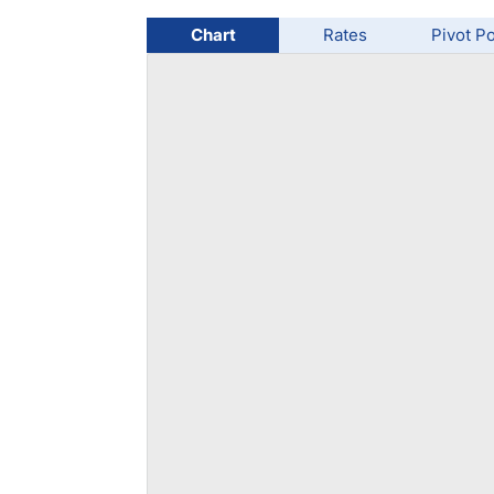
Chart
Rates
Pivot Po