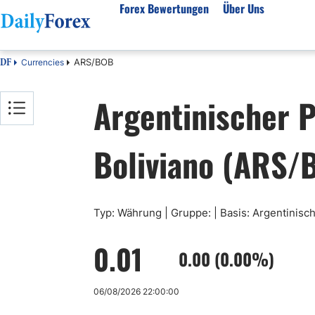
Forex Bewertungen
Über Uns
ARS/BOB
Currencies
DF
Forex Bewertungen
Über unser Unternehmen
Markt
Argentinischer P
FX Broker Bewertungen
Über uns
Fore
Automatischer Forex Handel
Redaktionelle Richtlinien
Techn
Boliviano (ARS/
Forex Broker Wählen
Wie wir Geld verdienen
Funda
Mehr unter Rezensionen
Unsere Methodik
Woch
Forex Bonus
Vertrauensbewertung
Koste
Vollständige Brokerliste
Warum uns vertrauen?
Nozio
Typ: Währung | Gruppe: | Basis: Argentinisch
Gloss
0.01
Webin
0.00 (0.00%)
Rego
06/08/2026 22:00:00