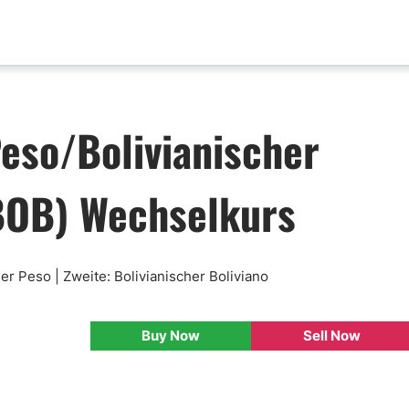
aktualisierungen
Analyse nach Paar
eso/Bolivianischer
x News
EUR-USD
ische Analyse
GBP-USD
BOB) Wechselkurs
mental Analyse
USD-CAD
enprognose
Bitcoin-USD
nlose FX Signale
ni Di Base Forex
er Peso | Zweite: Bolivianischer Boliviano
ario Forex
ar Forex
Buy Now
Sell Now
lamentazione