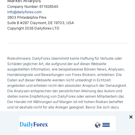
Market Analysis
Company Number: 611928540
info@dailyforex.com
2803 Philadelphia Pike
Suite B #287 Claymont, DE 19703, USA
Copyright 2026 Dailyforex LTD
Risikohinweis: DailyForex übernimmt keine Haftung für Verluste oder
Schäden jeglicher Art, die aufgrund der auf dieser Webseite
ausgestellten Information, wie beispielsweise Börsen News, Analysen,
Handelssignale und Bewertungen von Forex Brokern, entstehen. Die
Daten auf dieser Webseite werden nicht unbedingt in Echtzeit
angeboten und erheben nicht den absoluten Anspruch der Genauigkeit.
Die Analysen entsprechen der persönlichen Meinung des Autors und
stellen keine Empfehlung von DailyForex oder seinen Mitarbeitern dar.
Der Handel mit Währungen auf Margen ist mit hohen Risiken behaftet
und ist deshalb nicht für alle Anleger geeignet. Bevor Sie sich dazu
entscheiden mit Devisen oder mit irgendeinem anderen finanziellen
Hilfsmittel zu handeln, sollten Sie sorgfältig Ihre Investmentziele, Ihren
Erfahrungsgrad und Ihre Risikobereitschaft abwägen.