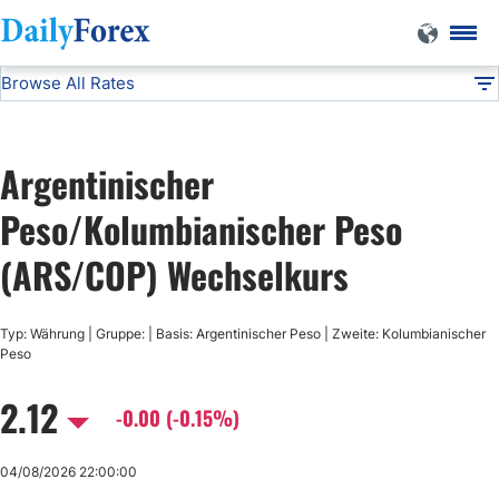
Browse All Rates
ARS/COP
Currencies
DF
EUR/USD
Argentinischer
USD/JPY
Peso/Kolumbianischer Peso
(ARS/COP) Wechselkurs
GBP/USD
Typ: Währung | Gruppe: | Basis: Argentinischer Peso | Zweite: Kolumbianischer
USD/CHF
Peso
2.12
USD/CAD
-0.00 (-0.15%)
AUD/USD
04/08/2026 22:00:00