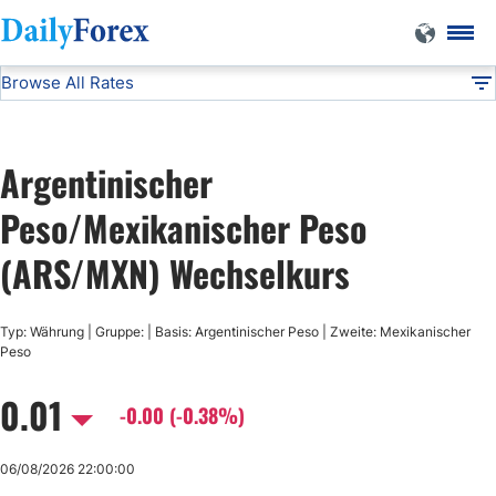
Browse All Rates
ARS/MXN
Currencies
DF
EUR/USD
Argentinischer
USD/JPY
Peso/Mexikanischer Peso
(ARS/MXN) Wechselkurs
GBP/USD
Typ: Währung | Gruppe: | Basis: Argentinischer Peso | Zweite: Mexikanischer
USD/CHF
Peso
0.01
USD/CAD
-0.00 (-0.38%)
AUD/USD
06/08/2026 22:00:00