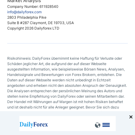
Market Analysis
Company Number: 611928540
info@dailyforex.com
2803 Philadelphia Pike
Suite B #287 Claymont, DE 19703, USA
Copyright 2026 Dailyforex LTD
Risikohinweis: DailyForex übernimmt keine Haftung für Verluste oder
Schäden jeglicher Art, die aufgrund der auf dieser Webseite
ausgestellten Information, wie beispielsweise Börsen News, Analysen,
Handelssignale und Bewertungen von Forex Brokern, entstehen. Die
Daten auf dieser Webseite werden nicht unbedingt in Echtzeit
angeboten und erheben nicht den absoluten Anspruch der Genauigkeit.
Die Analysen entsprechen der persönlichen Meinung des Autors und
stellen keine Empfehlung von DailyForex oder seinen Mitarbeitern dar.
Der Handel mit Währungen auf Margen ist mit hohen Risiken behaftet
und ist deshalb nicht für alle Anleger geeignet. Bevor Sie sich dazu
entscheiden mit Devisen oder mit irgendeinem anderen finanziellen
Hilfsmittel zu handeln, sollten Sie sorgfältig Ihre Investmentziele, Ihren
Erfahrungsgrad und Ihre Risikobereitschaft abwägen.