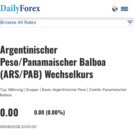
Browse All Rates
ARS/PAB
Currencies
DF
EUR/USD
Argentinischer
USD/JPY
Peso/Panamaischer Balboa
(ARS/PAB) Wechselkurs
GBP/USD
Typ: Währung | Gruppe: | Basis: Argentinischer Peso | Zweite: Panamaischer
USD/CHF
Balboa
0.00
USD/CAD
0.00 (0.00%)
AUD/USD
06/08/2026 22:00:00