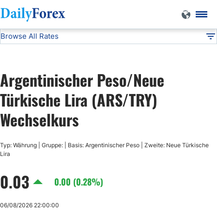
Browse All Rates
ARS/TRY
Currencies
DF
EUR/USD
Argentinischer Peso/Neue
USD/JPY
Türkische Lira (ARS/TRY)
Wechselkurs
GBP/USD
Typ: Währung | Gruppe: | Basis: Argentinischer Peso | Zweite: Neue Türkische
USD/CHF
Lira
0.03
USD/CAD
0.00 (0.28%)
AUD/USD
06/08/2026 22:00:00