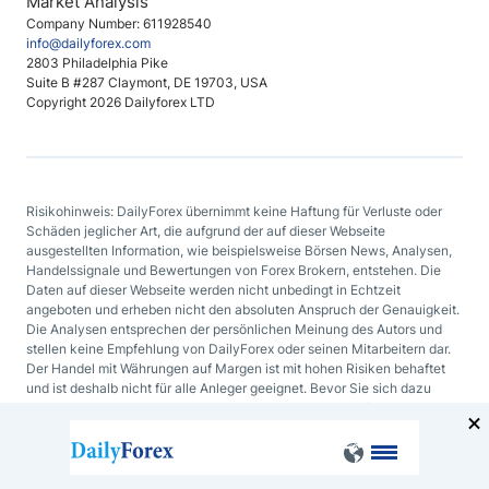
Market Analysis
Company Number: 611928540
info@dailyforex.com
2803 Philadelphia Pike
Suite B #287 Claymont, DE 19703, USA
Copyright 2026 Dailyforex LTD
Risikohinweis: DailyForex übernimmt keine Haftung für Verluste oder
Schäden jeglicher Art, die aufgrund der auf dieser Webseite
ausgestellten Information, wie beispielsweise Börsen News, Analysen,
Handelssignale und Bewertungen von Forex Brokern, entstehen. Die
Daten auf dieser Webseite werden nicht unbedingt in Echtzeit
angeboten und erheben nicht den absoluten Anspruch der Genauigkeit.
Die Analysen entsprechen der persönlichen Meinung des Autors und
stellen keine Empfehlung von DailyForex oder seinen Mitarbeitern dar.
Der Handel mit Währungen auf Margen ist mit hohen Risiken behaftet
und ist deshalb nicht für alle Anleger geeignet. Bevor Sie sich dazu
entscheiden mit Devisen oder mit irgendeinem anderen finanziellen
Hilfsmittel zu handeln, sollten Sie sorgfältig Ihre Investmentziele, Ihren
Erfahrungsgrad und Ihre Risikobereitschaft abwägen.