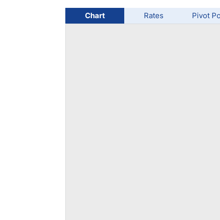
Chart
Rates
Pivot Po