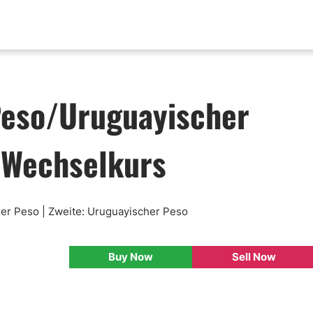
aktualisierungen
Analyse nach Paar
Peso/Uruguayischer
x News
EUR-USD
ische Analyse
GBP-USD
 Wechselkurs
mental Analyse
USD-CAD
enprognose
Bitcoin-USD
nlose FX Signale
ni Di Base Forex
her Peso | Zweite: Uruguayischer Peso
ario Forex
ar Forex
Buy Now
Sell Now
lamentazione