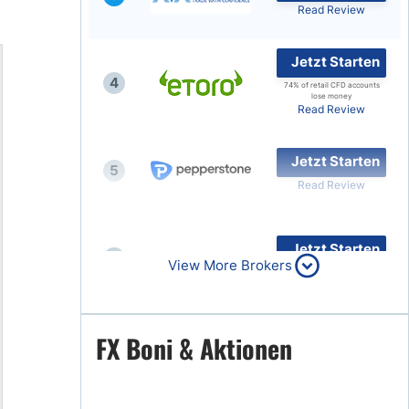
Read Review
Jetzt Starten
4
74% of retail CFD accounts
lose money
Read Review
Jetzt Starten
5
Read Review
Jetzt Starten
6
View More Brokers
Read Review
Jetzt Starten
FX Boni & Aktionen
7
Read Review