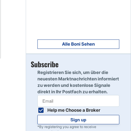
8
Read Review
9
Read Review
Alle Boni Sehen
Subscribe
10
Read Review
Registrieren Sie sich, um über die
neuesten Marktnachrichten informiert
zu werden und kostenlose Signale
direkt in Ihr Postfach zu erhalten.
Help me Choose a Broker
Sign up
*By registering you agree to receive