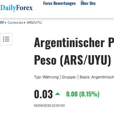
Forex Bewertungen
Über Uns
ARS/UYU
Currencies
DF
Forex Bewertungen
Über unser Unternehmen
Markt
Argentinischer 
FX Broker Bewertungen
Über uns
Fore
Automatischer Forex Handel
Redaktionelle Richtlinien
Techn
Peso (ARS/UYU)
Forex Broker Wählen
Wie wir Geld verdienen
Funda
Mehr unter Rezensionen
Unsere Methodik
Woch
Forex Bonus
Vertrauensbewertung
Koste
Vollständige Brokerliste
Warum uns vertrauen?
Nozio
Typ: Währung | Gruppe: | Basis: Argentinisc
Gloss
0.03
Webin
0.00 (0.15%)
Rego
06/08/2026 22:00:00