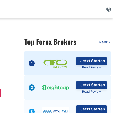
Forex Wissen
Forex Artikel
Top Forex Brokers
Mehr »
Islamischer Forex
Jetzt Starten
1
Read Review
Jetzt Starten
2
Read Review
Jetzt Starten
3