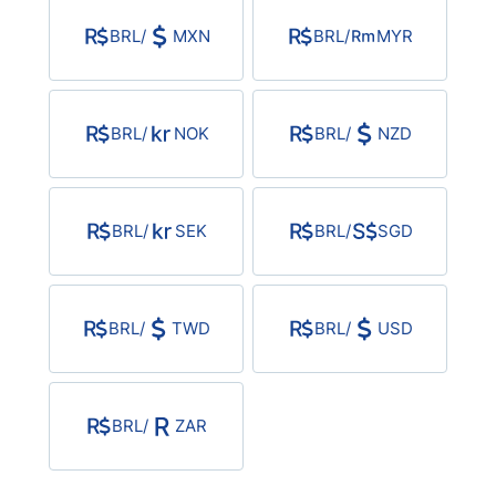
BRL
/
MXN
BRL
/
MYR
BRL
/
NOK
BRL
/
NZD
BRL
/
SEK
BRL
/
SGD
BRL
/
TWD
BRL
/
USD
BRL
/
ZAR