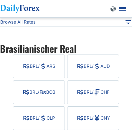
Browse All Rates
BRL
Currencies
DF
EUR/USD
Brasilianischer Real
USD/JPY
BRL
/
ARS
BRL
/
AUD
GBP/USD
USD/CHF
BRL
/
BOB
BRL
/
CHF
USD/CAD
BRL
/
CLP
BRL
/
CNY
AUD/USD