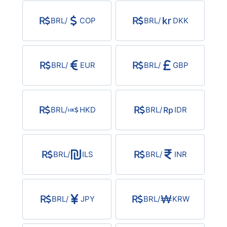
USD/BRL
BRL
/
COP
BRL
/
DKK
Bitcoin/USD
BRL
/
EUR
BRL
/
GBP
Gold
Crude Oil
BRL
/
HKD
BRL
/
IDR
All Currencies
BRL
/
ILS
BRL
/
INR
Commodities
Indices
BRL
/
JPY
BRL
/
KRW