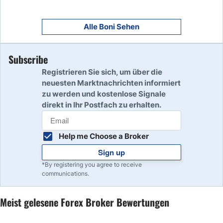
9
Read Review
Alle Boni Sehen
Subscribe
10
Read Review
Registrieren Sie sich, um über die
neuesten Marktnachrichten informiert
zu werden und kostenlose Signale
direkt in Ihr Postfach zu erhalten.
Help me Choose a Broker
Sign up
*By registering you agree to receive
communications.
Meist gelesene Forex Broker Bewertungen