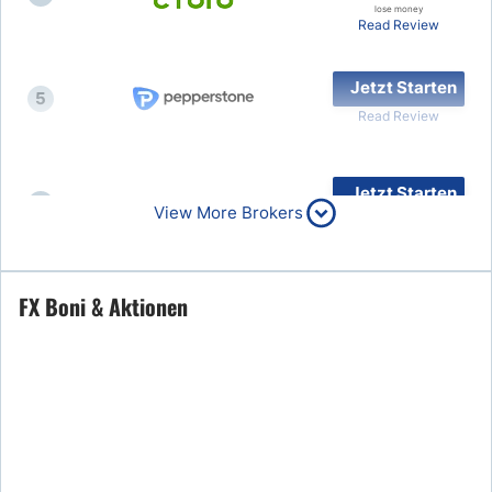
lose money
Read Review
Jetzt Starten
5
Read Review
Jetzt Starten
6
View More Brokers
Read Review
Jetzt Starten
FX Boni & Aktionen
7
Read Review
8
Read Review