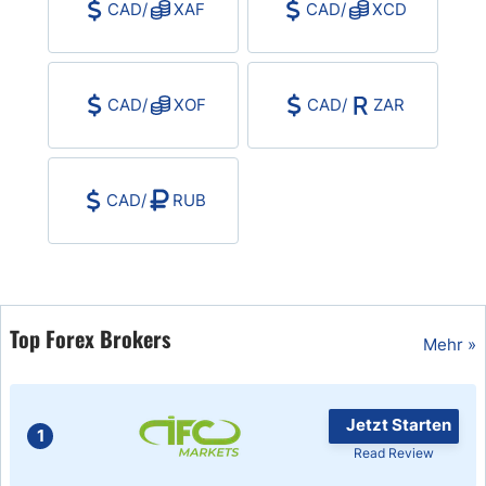
CAD
/
XAF
CAD
/
XCD
CAD
/
XOF
CAD
/
ZAR
CAD
/
RUB
Top Forex Brokers
Mehr »
Jetzt Starten
1
Read Review