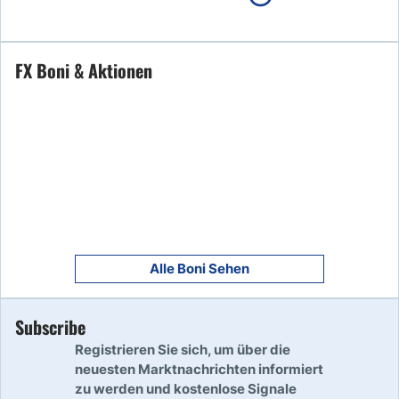
Read Review
Jetzt Starten
FX Boni & Aktionen
7
Read Review
8
Read Review
9
Read Review
Alle Boni Sehen
Subscribe
10
Read Review
Registrieren Sie sich, um über die
neuesten Marktnachrichten informiert
zu werden und kostenlose Signale