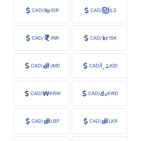
CAD
/
IDR
CAD
/
ILS
CAD
/
INR
CAD
/
ISK
CAD
/
JMD
CAD
/
JOD
CAD
/
KRW
CAD
/
KWD
CAD
/
LBP
CAD
/
LKR