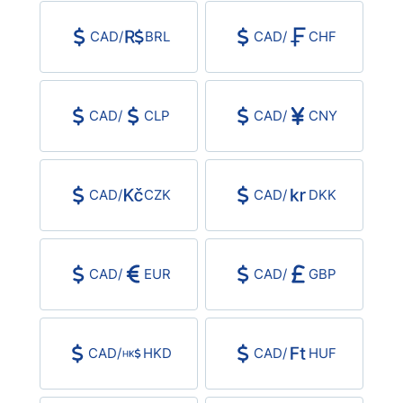
USD/BRL
CAD
/
BRL
CAD
/
CHF
Bitcoin/USD
CAD
/
CLP
CAD
/
CNY
Gold
Crude Oil
CAD
/
CZK
CAD
/
DKK
All Currencies
CAD
/
EUR
CAD
/
GBP
Commodities
Indices
CAD
/
HKD
CAD
/
HUF