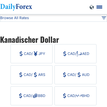
Browse All Rates
CAD
Currencies
DF
EUR/USD
Kanadischer Dollar
USD/JPY
CAD
/
JPY
CAD
/
AED
GBP/USD
USD/CHF
CAD
/
ARS
CAD
/
AUD
USD/CAD
CAD
/
BBD
CAD
/
BHD
AUD/USD