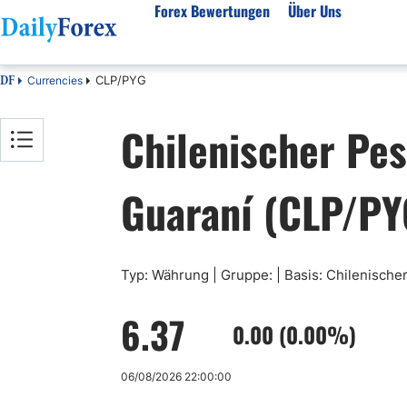
Forex Bewertungen
Über Uns
CLP/PYG
Currencies
DF
Forex Bewertungen
Über unser Unternehmen
Markt
Chilenischer Pe
FX Broker Bewertungen
Über uns
Fore
Automatischer Forex Handel
Redaktionelle Richtlinien
Techn
Guaraní (CLP/PY
Forex Broker Wählen
Wie wir Geld verdienen
Funda
Mehr unter Rezensionen
Unsere Methodik
Woch
Forex Bonus
Vertrauensbewertung
Koste
Vollständige Brokerliste
Warum uns vertrauen?
Nozio
Typ: Währung | Gruppe: | Basis: Chilenische
Gloss
6.37
Webin
0.00 (0.00%)
Rego
06/08/2026 22:00:00