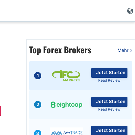
Forex Wissen
Forex Artikel
Top Forex Brokers
Mehr »
Islamischer Forex
Jetzt Starten
1
Read Review
Jetzt Starten
2
Read Review
Jetzt Starten
3