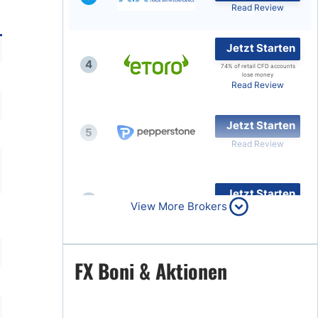
Read Review
Jetzt Starten
4
74% of retail CFD accounts
lose money
Read Review
Jetzt Starten
5
Read Review
Jetzt Starten
6
View More Brokers
Read Review
Jetzt Starten
FX Boni & Aktionen
7
Read Review