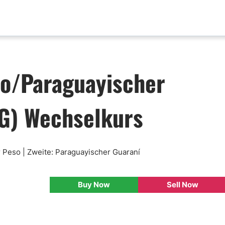
aktualisierungen
Analyse nach Paar
so/Paraguayischer
x News
EUR-USD
ische Analyse
GBP-USD
G) Wechselkurs
mental Analyse
USD-CAD
enprognose
Bitcoin-USD
nlose FX Signale
ni Di Base Forex
r Peso | Zweite: Paraguayischer Guaraní
ario Forex
ar Forex
Buy Now
Sell Now
lamentazione