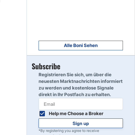
8
Read Review
9
Read Review
Alle Boni Sehen
Subscribe
10
Read Review
Registrieren Sie sich, um über die
neuesten Marktnachrichten informiert
zu werden und kostenlose Signale
direkt in Ihr Postfach zu erhalten.
Help me Choose a Broker
Sign up
*By registering you agree to receive