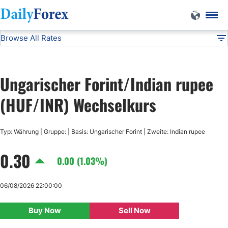
Browse All Rates
HUF/INR
Currencies
DF
EUR/USD
Ungarischer Forint/Indian rupee
USD/JPY
(HUF/INR) Wechselkurs
GBP/USD
Typ: Währung | Gruppe: | Basis: Ungarischer Forint | Zweite: Indian rupee
0.30
USD/CHF
0.00 (1.03%)
USD/CAD
06/08/2026 22:00:00
Buy Now
Sell Now
AUD/USD