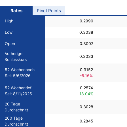
USD/BRL
Rates
Pivot Points
High
0.2990
Bitcoin/USD
Low
0.3038
Gold
Open
0.3002
Vorheriger
0.3033
Crude Oil
Schlusskurs
52 Wochenhoch
0.3152
All Currencies
Seit 5/6/2026
-5.16%
52 Wochentief
0.2574
Commodities
Seit 8/11/2025
18.04%
20 Tage
0.3028
Indices
Durchschnitt
200 Tage
0.2845
Durchschnitt