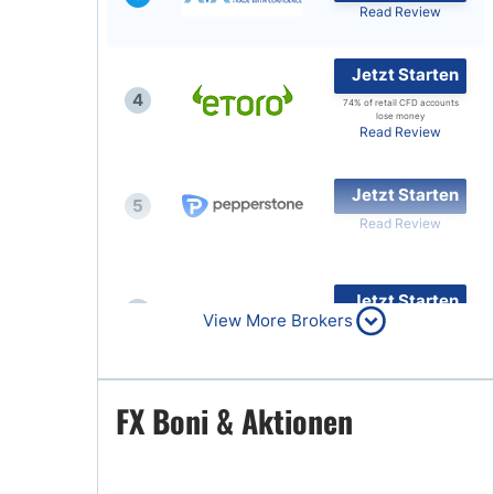
Read Review
Jetzt Starten
4
74% of retail CFD accounts
lose money
Read Review
Jetzt Starten
5
Read Review
Jetzt Starten
6
View More Brokers
Read Review
Jetzt Starten
FX Boni & Aktionen
7
Read Review