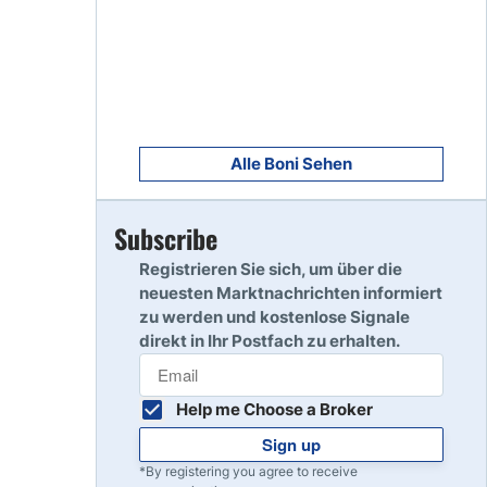
8
Read Review
9
Read Review
Alle Boni Sehen
Subscribe
10
Read Review
Registrieren Sie sich, um über die
neuesten Marktnachrichten informiert
zu werden und kostenlose Signale
direkt in Ihr Postfach zu erhalten.
Help me Choose a Broker
Sign up
*By registering you agree to receive