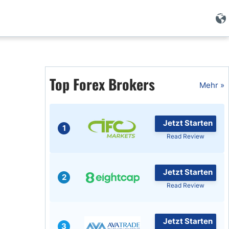
Forex Wissen
Forex Artikel
Top Forex Brokers
Mehr »
Islamischer Forex
Jetzt Starten
1
Read Review
Jetzt Starten
2
Read Review
Jetzt Starten
3