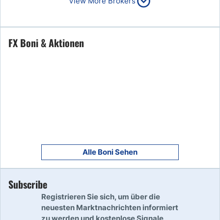
View More Brokers
Read Review
Jetzt Starten
FX Boni & Aktionen
7
Read Review
8
Read Review
9
Read Review
Alle Boni Sehen
Subscribe
10
Read Review
Registrieren Sie sich, um über die
neuesten Marktnachrichten informiert
zu werden und kostenlose Signale