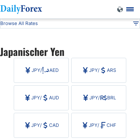
Browse All Rates
JPY
Currencies
DF
EUR/USD
Japanischer Yen
USD/JPY
JPY
/
AED
JPY
/
ARS
GBP/USD
USD/CHF
JPY
/
AUD
JPY
/
BRL
USD/CAD
JPY
/
CAD
JPY
/
CHF
AUD/USD