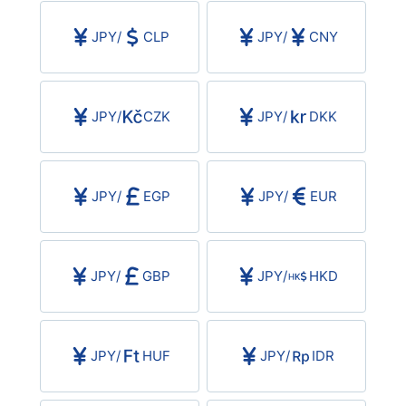
USD/BRL
JPY
/
CLP
JPY
/
CNY
Bitcoin/USD
JPY
/
CZK
JPY
/
DKK
Gold
Crude Oil
JPY
/
EGP
JPY
/
EUR
All Currencies
JPY
/
GBP
JPY
/
HKD
Commodities
Indices
JPY
/
HUF
JPY
/
IDR