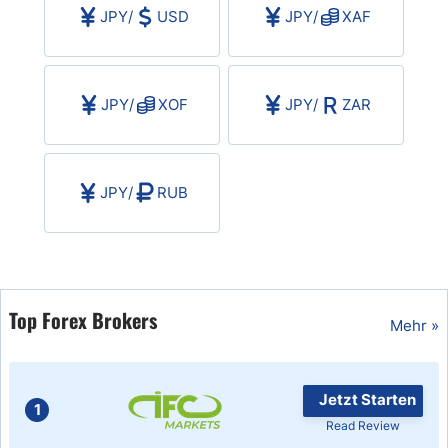
JPY
/
USD
JPY
/
XAF
JPY
/
XOF
JPY
/
ZAR
JPY
/
RUB
Top Forex Brokers
Mehr »
Jetzt Starten
1
Read Review