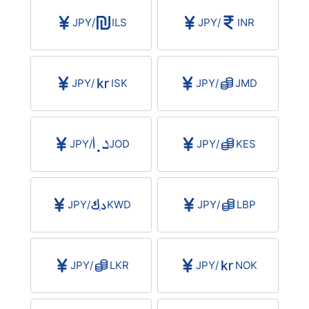
JPY
/
ILS
JPY
/
INR
JPY
/
ISK
JPY
/
JMD
JPY
/
JOD
JPY
/
KES
JPY
/
KWD
JPY
/
LBP
JPY
/
LKR
JPY
/
NOK