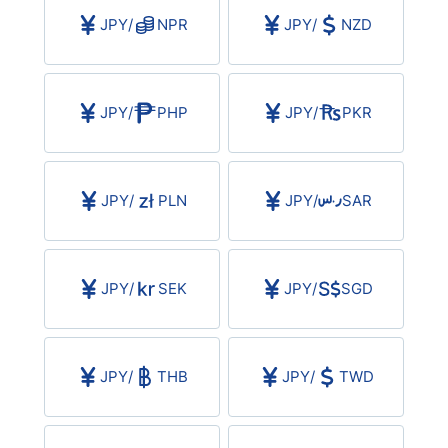
JPY
/
NPR
JPY
/
NZD
JPY
/
PHP
JPY
/
PKR
JPY
/
PLN
JPY
/
SAR
JPY
/
SEK
JPY
/
SGD
JPY
/
THB
JPY
/
TWD