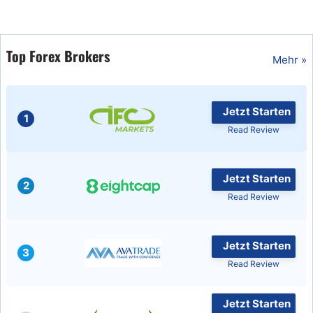
USD/BRL
Top Forex Brokers
Mehr »
Bitcoin/USD
Gold
Jetzt Starten
1
Read Review
Crude Oil
Jetzt Starten
All Currencies
2
Read Review
Commodities
Jetzt Starten
3
Indices
Read Review
Jetzt Starten