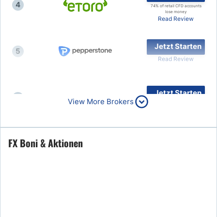
4
74% of retail CFD accounts
lose money
Read Review
Jetzt Starten
5
Read Review
Jetzt Starten
6
View More Brokers
Read Review
Jetzt Starten
FX Boni & Aktionen
7
Read Review
8
Read Review