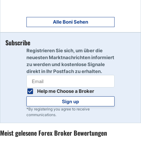
9
Read Review
Alle Boni Sehen
Subscribe
10
Read Review
Registrieren Sie sich, um über die
neuesten Marktnachrichten informiert
zu werden und kostenlose Signale
direkt in Ihr Postfach zu erhalten.
Help me Choose a Broker
Sign up
*By registering you agree to receive
communications.
Meist gelesene Forex Broker Bewertungen