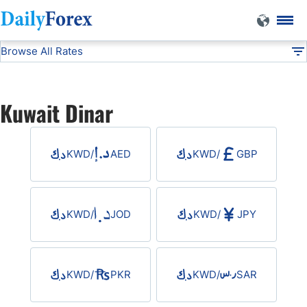
Browse All Rates
KWD
Currencies
DF
EUR/USD
Kuwait Dinar
USD/JPY
KWD
/
AED
KWD
/
GBP
GBP/USD
USD/CHF
KWD
/
JOD
KWD
/
JPY
USD/CAD
KWD
/
PKR
KWD
/
SAR
AUD/USD