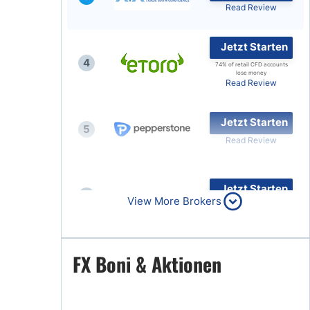
Read Review
Jetzt Starten
4
74% of retail CFD accounts
lose money
Read Review
Jetzt Starten
5
Read Review
Jetzt Starten
6
View More Brokers
Read Review
Jetzt Starten
FX Boni & Aktionen
7
Read Review