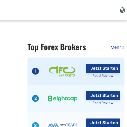
Forex Wissen
Forex Artikel
Top Forex Brokers
Mehr »
Islamischer Forex
Jetzt Starten
1
Read Review
Jetzt Starten
2
Read Review
Jetzt Starten
3