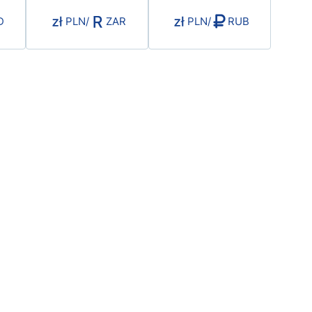
D
PLN
/
ZAR
PLN
/
RUB