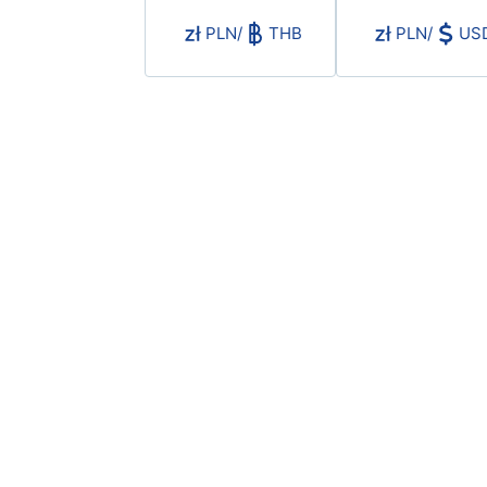
PLN
/
THB
PLN
/
US