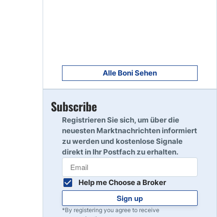
8
Read Review
9
Read Review
Alle Boni Sehen
Subscribe
10
Read Review
Registrieren Sie sich, um über die
neuesten Marktnachrichten informiert
zu werden und kostenlose Signale
direkt in Ihr Postfach zu erhalten.
Help me Choose a Broker
Sign up
*By registering you agree to receive