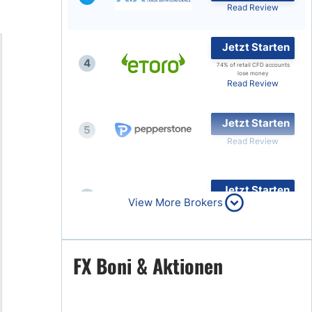
Read Review
Jetzt Starten
4
74% of retail CFD accounts
lose money
Read Review
Jetzt Starten
5
Read Review
Jetzt Starten
6
View More Brokers
Read Review
Jetzt Starten
FX Boni & Aktionen
7
Read Review