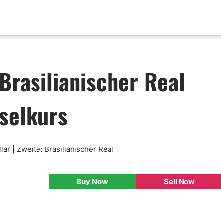
aktualisierungen
Analyse nach Paar
Brasilianischer Real
x News
EUR-USD
ische Analyse
GBP-USD
selkurs
mental Analyse
USD-CAD
enprognose
Bitcoin-USD
nlose FX Signale
ni Di Base Forex
ar | Zweite: Brasilianischer Real
ario Forex
ar Forex
Buy Now
Sell Now
lamentazione