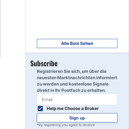
8
Read Review
9
Read Review
Alle Boni Sehen
Subscribe
10
Read Review
Registrieren Sie sich, um über die
neuesten Marktnachrichten informiert
zu werden und kostenlose Signale
direkt in Ihr Postfach zu erhalten.
Help me Choose a Broker
Sign up
*By registering you agree to receive