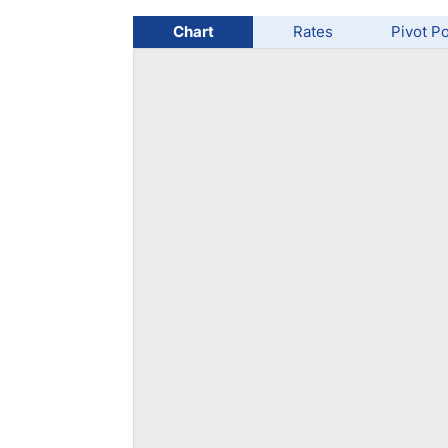
Chart
Rates
Pivot Po