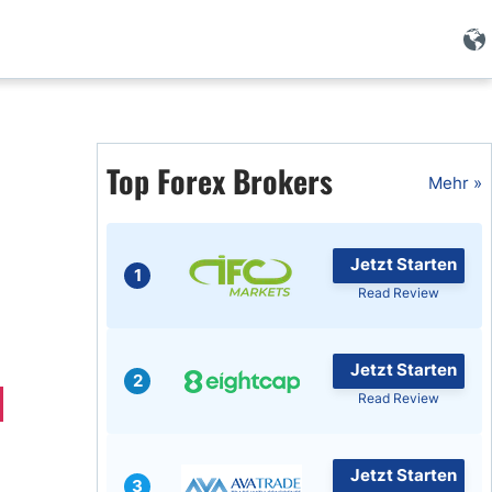
Forex Wissen
Forex Artikel
Top Forex Brokers
Mehr »
Islamischer Forex
Jetzt Starten
1
Read Review
Jetzt Starten
2
Read Review
Jetzt Starten
3