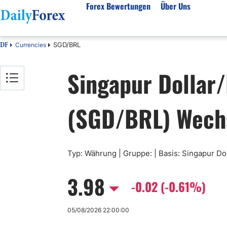
Forex Bewertungen
Über Uns
SGD/BRL
Currencies
DF
Forex Bewertungen
Über unser Unternehmen
Markt
Singapur Dollar/
FX Broker Bewertungen
Über uns
Fore
Automatischer Forex Handel
Redaktionelle Richtlinien
Techn
(SGD/BRL) Wech
Forex Broker Wählen
Wie wir Geld verdienen
Funda
Mehr unter Rezensionen
Unsere Methodik
Woch
Forex Bonus
Vertrauensbewertung
Koste
Vollständige Brokerliste
Warum uns vertrauen?
Nozio
Typ: Währung | Gruppe: | Basis: Singapur Doll
Gloss
3.98
Webin
-0.02 (-0.61%)
Rego
05/08/2026 22:00:00