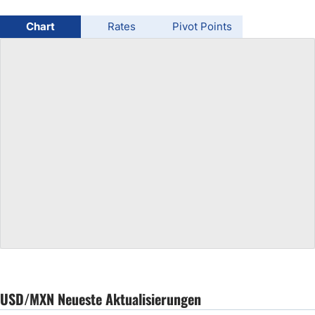
USD/BRL
Chart
Rates
Pivot Points
Bitcoin/USD
Gold
Crude Oil
All Currencies
Commodities
Indices
USD/MXN Neueste Aktualisierungen