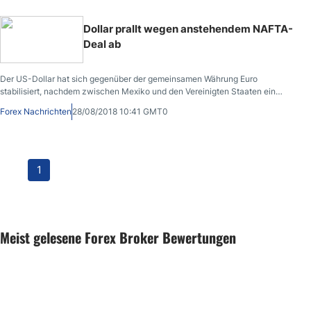
Dollar prallt wegen anstehendem NAFTA-
Deal ab
Der US-Dollar hat sich gegenüber der gemeinsamen Währung Euro
stabilisiert, nachdem zwischen Mexiko und den Vereinigten Staaten ein
Abkommen zur Neuordnung des bestehenden NAFTA-Handelsabkommens
Forex Nachrichten
28/08/2018 10:41 GMT0
geschlossen wurde.
1
Meist gelesene Forex Broker Bewertungen