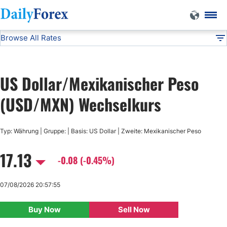
Browse All Rates
USD/MXN
Currencies
DF
EUR/USD
US Dollar/Mexikanischer Peso
USD/JPY
(USD/MXN) Wechselkurs
GBP/USD
Typ: Währung | Gruppe: | Basis: US Dollar | Zweite: Mexikanischer Peso
17.13
USD/CHF
-0.08 (-0.45%)
USD/CAD
07/08/2026 20:57:55
Buy Now
Sell Now
AUD/USD