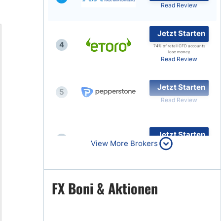
Read Review
Jetzt Starten
4
74% of retail CFD accounts
lose money
Read Review
Jetzt Starten
5
Read Review
Jetzt Starten
6
View More Brokers
Read Review
Jetzt Starten
FX Boni & Aktionen
7
Read Review