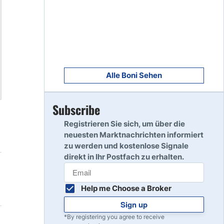
8
Read Review
9
Read Review
Alle Boni Sehen
Subscribe
10
Read Review
Registrieren Sie sich, um über die
neuesten Marktnachrichten informiert
zu werden und kostenlose Signale
direkt in Ihr Postfach zu erhalten.
Help me Choose a Broker
Sign up
*By registering you agree to receive