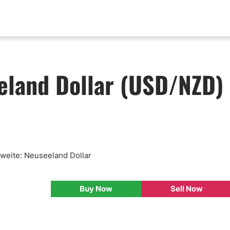
aktualisierungen
Analyse nach Paar
eland Dollar (USD/NZD)
x News
EUR-USD
ische Analyse
GBP-USD
mental Analyse
USD-CAD
enprognose
Bitcoin-USD
nlose FX Signale
ni Di Base Forex
Zweite: Neuseeland Dollar
ario Forex
ar Forex
Buy Now
Sell Now
lamentazione