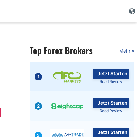
Forex Wissen
Forex Artikel
Top Forex Brokers
Mehr »
Islamischer Forex
Jetzt Starten
1
Read Review
Jetzt Starten
2
Read Review
Jetzt Starten
3