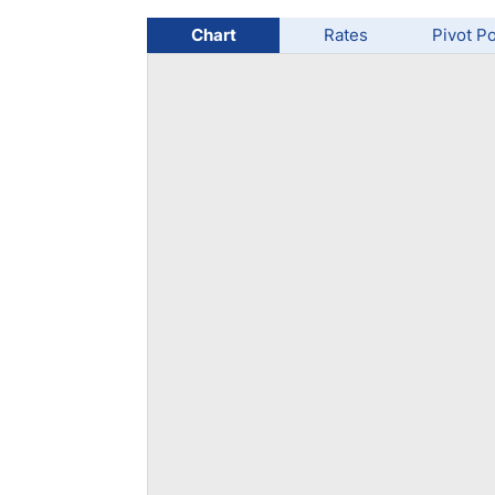
Chart
Rates
Pivot Po