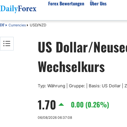
Forex Bewertungen
Über Uns
USD/NZD
Currencies
DF
Forex Bewertungen
Über unser Unternehmen
Markt
US Dollar/Neuse
FX Broker Bewertungen
Über uns
Fore
Automatischer Forex Handel
Redaktionelle Richtlinien
Techn
Wechselkurs
Forex Broker Wählen
Wie wir Geld verdienen
Funda
Mehr unter Rezensionen
Unsere Methodik
Woch
Forex Bonus
Vertrauensbewertung
Koste
Vollständige Brokerliste
Warum uns vertrauen?
Nozio
Typ: Währung | Gruppe: | Basis: US Dollar | 
Gloss
1.70
Webin
0.00 (0.26%)
Rego
06/08/2026 06:37:08