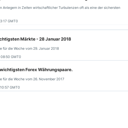
 Anlegern in Zeiten wirtschaftlicher Turbulenzen oft als eine der sichersten
13:17 GMT0
htigsten Märkte - 28 Januar 2018
e für die Woche vom 29. Januar 2018
8 08:50 GMT0
 wichtigsten Forex Währungspaare.
se für die Woche vom 26. November 2017
 10:57 GMT0
gs- und Widerstandslinien
nseren monatlichen und wöchentlichen Prognosen der interessantesten
 15:21 GMT0