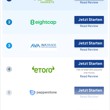
Read Review
USD/BRL
Jetzt Starten
Bitcoin/USD
2
Read Review
Gold
Jetzt Starten
3
Read Review
Crude Oil
Jetzt Starten
All Currencies
4
74% of retail CFD accounts
lose money
Read Review
Commodities
Jetzt Starten
5
Indices
Read Review