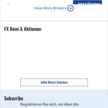
Jetzt Starten
6
View More Brokers
Read Review
Jetzt Starten
FX Boni & Aktionen
7
Read Review
8
Read Review
9
Read Review
Alle Boni Sehen
Subscribe
10
Read Review
Registrieren Sie sich, um über die