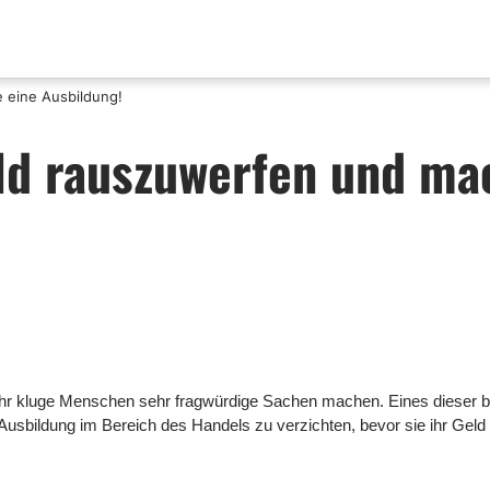
e eine Ausbildung!
aktualisierungen
Analyse nach Paar
eld rauszuwerfen und m
x News
EUR-USD
ische Analyse
GBP-USD
mental Analyse
USD-CAD
enprognose
Bitcoin-USD
nlose FX Signale
ni Di Base Forex
ario Forex
ar Forex
sehr kluge Menschen sehr fragwürdige Sachen machen. Eines dieser 
lamentazione
 Ausbildung im Bereich des Handels zu verzichten, bevor sie ihr Geld