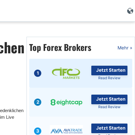
Forex Wissen
achen
Top Forex Brokers
Forex Artikel
Mehr »
Islamischer Forex
Jetzt Starten
1
Read Review
Jetzt Starten
2
Read Review
bedenklichen
 im Live
Jetzt Starten
3