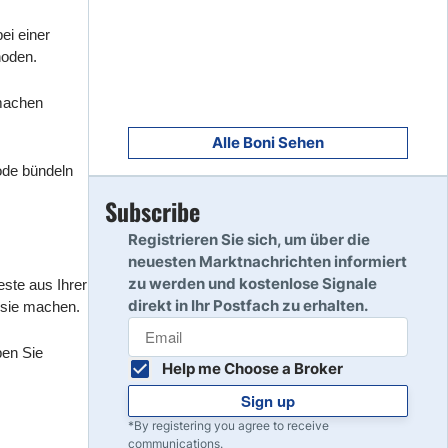
8
Read Review
ei einer
hoden.
 machen
9
Read Review
Alle Boni Sehen
ode bündeln
Subscribe
10
Read Review
Registrieren Sie sich, um über die
neuesten Marktnachrichten informiert
zu werden und kostenlose Signale
ste aus Ihrer
direkt in Ihr Postfach zu erhalten.
 sie machen.
ben Sie
Help me Choose a Broker
Sign up
*By registering you agree to receive
communications.