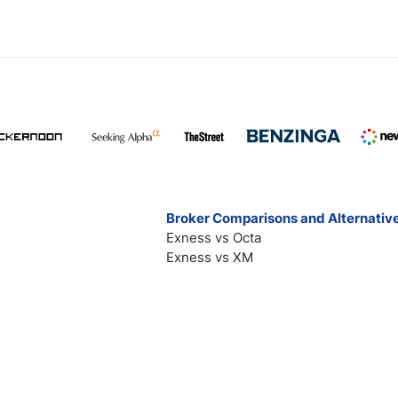
Broker Comparisons and Alternativ
Exness vs Octa
Exness vs XM
Pepperstone vs IC Markets
Forex vs Oanda
Blackbull vs FP Markets
All broker comparisions