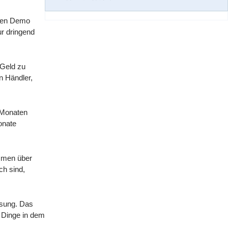
sten Demo
r dringend
 Geld zu
n Händler,
n Monaten
onate
ummen über
ch sind,
ssung. Das
e Dinge in dem