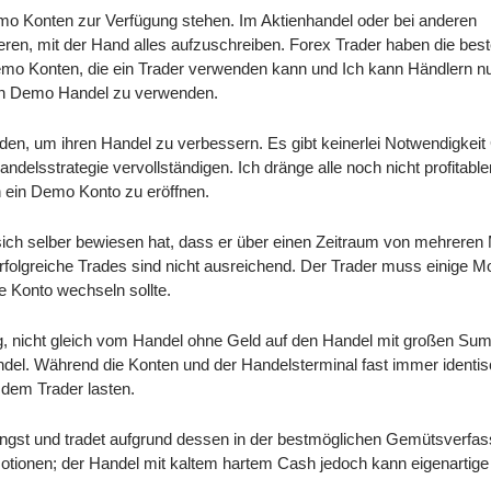
mo Konten zur Verfügung stehen. Im Aktienhandel oder bei anderen
eren, mit der Hand alles aufzuschreiben. Forex Trader haben die be
emo Konten, die ein Trader verwenden kann und Ich kann Händlern nu
ren Demo Handel zu verwenden.
en, um ihren Handel zu verbessern. Es gibt keinerlei Notwendigkeit
ndelsstrategie vervollständigen. Ich dränge alle noch nicht profitable
n ein Demo Konto zu eröffnen.
r sich selber bewiesen hat, dass er über einen Zeitraum von mehrere
erfolgreiche Trades sind nicht ausreichend. Der Trader muss einige M
e Konto wechseln sollte.
tig, nicht gleich vom Handel ohne Geld auf den Handel mit großen S
del. Während die Konten und der Handelsterminal fast immer identis
 dem Trader lasten.
 Angst und tradet aufgrund dessen in der bestmöglichen Gemütsverfa
motionen; der Handel mit kaltem hartem Cash jedoch kann eigenartig