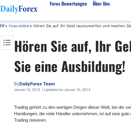
Forex Bewertungen
Über Uns
Hören Sie auf, Ihr Geld rauszuwerfen und machen Si
Forex Artikel
DF
Forex Bewertungen
Über unser Unternehmen
Markt
Hören Sie auf, Ihr G
FX Broker Bewertungen
Über uns
Fore
Automatischer Forex Handel
Redaktionelle Richtlinien
Techn
Sie eine Ausbildung!
Forex Broker Wählen
Wie wir Geld verdienen
Funda
Mehr unter Rezensionen
Unsere Methodik
Woch
Forex Bonus
Vertrauensbewertung
Koste
By
DailyForex Team
Vollständige Brokerliste
Warum uns vertrauen?
Nozio
Januar 15, 2013 | Updated on Januar 15, 2013
Gloss
Webin
Trading gehört zu den wenigen Dingen dieser Welt, bei der 
Rego
Handlungen, die viele Händler unternehmen, ist auf eine gute
Trading riskieren.