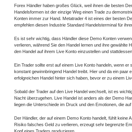
Forex Händler haben großes Glück, weil ihnen die besten De
Handelsformen ist der einzige Weg einen Trade zu demonstri
Konten immer zur Hand. Metatrader 4 ist eines der besten D
empfehlen diesen Industrie Standard Handelsterminal für ih
Es ist sehr wichtig, dass Händler diese Demo Konten verwend
verlieren, während Sie den Handel lernen und ihre gewählte Ha
den Handel auf ihrem Live Konto einzustellen und stattdesse
Ein Trader sollte erst auf einem Live Konto handeln, wenn e
konstant gewinnbringend Handel treibt. Hier und da ein paar 
erfolgreichen Handel hinter sich haben, bevor er zu einem Liv
Sobald der Trader auf den Live Handel wechselt, ist es wich
Nacht überzugehen. Live Handel ist anders als der Demo Han
liegen die Unterschiede im Druck und den Emotionen, die auf
Der Händler, der auf einem Demo Konto handelt, fühlt keine
Risiko falsches Geld zu verlieren, erzeugt sehr begrenzte E
Kopf eines Traders produzieren.