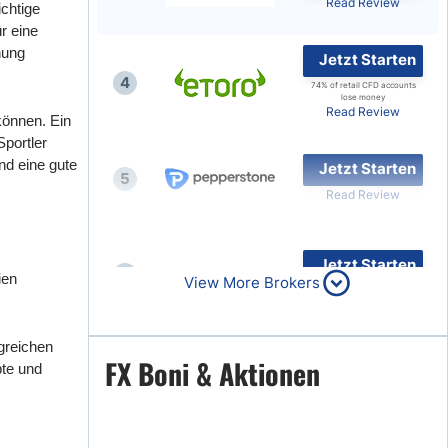
Read Review
ichtige
r eine
nung
Jetzt Starten
4
74% of retail CFD accounts
lose money
Read Review
können. Ein
portler
nd eine gute
Jetzt Starten
5
Read Review
Jetzt Starten
6
ien
View More Brokers
Read Review
greichen
Jetzt Starten
FX Boni & Aktionen
bte und
7
Read Review