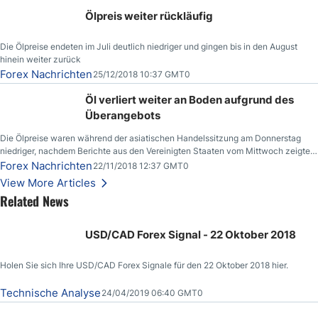
Ölpreis weiter rückläufig
Die Ölpreise endeten im Juli deutlich niedriger und gingen bis in den August
hinein weiter zurück
Forex Nachrichten
25/12/2018 10:37 GMT0
Öl verliert weiter an Boden aufgrund des
Überangebots
Die Ölpreise waren während der asiatischen Handelssitzung am Donnerstag
niedriger, nachdem Berichte aus den Vereinigten Staaten vom Mittwoch zeigten,
dass die US-Rohöllagerbestände den höchsten Stand seit Dezember 2017
Forex Nachrichten
22/11/2018 12:37 GMT0
erreichten.
View More Articles
Related News
USD/CAD Forex Signal - 22 Oktober 2018
Holen Sie sich Ihre USD/CAD Forex Signale für den 22 Oktober 2018 hier.
Technische Analyse
24/04/2019 06:40 GMT0