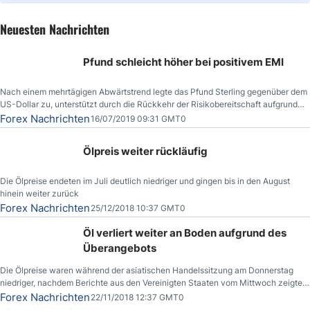
Neuesten Nachrichten
Pfund schleicht höher bei positivem EMI
Nach einem mehrtägigen Abwärtstrend legte das Pfund Sterling gegenüber dem
US-Dollar zu, unterstützt durch die Rückkehr der Risikobereitschaft aufgrund
der Nachricht,
Forex Nachrichten
16/07/2019 09:31 GMT0
Ölpreis weiter rückläufig
Die Ölpreise endeten im Juli deutlich niedriger und gingen bis in den August
hinein weiter zurück
Forex Nachrichten
25/12/2018 10:37 GMT0
Öl verliert weiter an Boden aufgrund des
Überangebots
Die Ölpreise waren während der asiatischen Handelssitzung am Donnerstag
niedriger, nachdem Berichte aus den Vereinigten Staaten vom Mittwoch zeigten,
dass die US-Rohöllagerbestände den höchsten Stand seit Dezember 2017
Forex Nachrichten
22/11/2018 12:37 GMT0
erreichten.