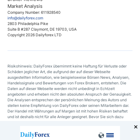
Market Analysis
Company Number: 611928540
info@dailyforex.com
2803 Philadelphia Pike
Suite B #287 Claymont, DE 19703, USA
Copyright 2026 Dailyforex LTD
Risikohinweis: DailyForex übernimmt keine Haftung für Verluste oder
Schäden jeglicher Art, die aufgrund der auf dieser Webseite
ausgestellten Information, wie beispielsweise Börsen News, Analysen,
Handelssignale und Bewertungen von Forex Brokern, entstehen. Die
Daten auf dieser Webseite werden nicht unbedingt in Echtzeit
angeboten und erheben nicht den absoluten Anspruch der Genauigkeit.
Die Analysen entsprechen der persönlichen Meinung des Autors und
stellen keine Empfehlung von DailyForex oder seinen Mitarbeitern dar.
Der Handel mit Währungen auf Margen ist mit hohen Risiken behaftet
und ist deshalb nicht für alle Anleger geeignet. Bevor Sie sich dazu
entscheiden mit Devisen oder mit irgendeinem anderen finanziellen
Hilfsmittel zu handeln, sollten Sie sorgfältig Ihre Investmentziele, Ihren
Erfahrungsgrad und Ihre Risikobereitschaft abwägen.