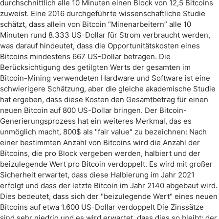
durchschnittlich alle 10 Minuten einen Block von 12,5 Bitcoins
zuweist. Eine 2016 durchgeführte wissenschaftliche Studie
schätzt, dass allein von Bitcoin “Minenarbeitern” alle 10
Minuten rund 8.333 US-Dollar für Strom verbraucht werden,
was darauf hindeutet, dass die Opportunitätskosten eines
Bitcoins mindestens 667 US-Dollar betragen. Die
Berücksichtigung des getilgten Werts der gesamten im
Bitcoin-Mining verwendeten Hardware und Software ist eine
schwierigere Schätzung, aber die gleiche akademische Studie
hat ergeben, dass diese Kosten den Gesamtbetrag für einen
neuen Bitcoin auf 800 US-Dollar bringen. Der Bitcoin-
Generierungsprozess hat ein weiteres Merkmal, das es
unmöglich macht, 800$ als "fair value" zu bezeichnen: Nach
einer bestimmten Anzahl von Bitcoins wird die Anzahl der
Bitcoins, die pro Block vergeben werden, halbiert und der
beizulegende Wert pro Bitcoin verdoppelt. Es wird mit großer
Sicherheit erwartet, dass diese Halbierung im Jahr 2021
erfolgt und dass der letzte Bitcoin im Jahr 2140 abgebaut wird.
Dies bedeutet, dass sich der "beizulegende Wert" eines neuen
Bitcoins auf etwa 1.600 US-Dollar verdoppelt Die Zinssätze
sind sehr niedrig und es wird erwartet, dass dies so bleibt; der