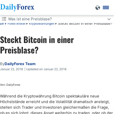
Was ist eine Preisblase?
Steckt Bitcoin in einer Preisblase?
Forex Artikel
Kryptowährungen
DF
Was ist eine Preisblase?
Steckt Bitcoin in einer
Was ist Bitcoin?
Preisblase?
Bitcoins "Fair Value"
By
DailyForex Team
Monetarismus, Bitcoin und der Traum vom Goldstandard
Januar 22, 2018 | Updated on Januar 22, 2018
Steckt Bitcoin also in einer Preisblase?
Von: DailyForex
Bitcoin Trading
Während die Kryptowährung Bitcoin spektakuläre neue
Höchststände erreicht und die Volatilität dramatisch ansteigt,
stellen sich Trader und Investoren gleichermaßen die Frage,
ob es sich lohnt, dieses Asset weiterhin zu traden, oder ob der