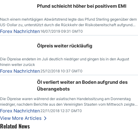
Pfund schleicht höher bei positivem EMI
Nach einem mehrtägigen Abwärtstrend legte das Pfund Sterling gegenüber dem
US-Dollar zu, unterstützt durch die Rückkehr der Risikobereitschaft aufgrund
der Nachricht,
Forex Nachrichten
16/07/2019 09:31 GMT0
Ölpreis weiter rückläufig
Die Ölpreise endeten im Juli deutlich niedriger und gingen bis in den August
hinein weiter zurück
Forex Nachrichten
25/12/2018 10:37 GMT0
Öl verliert weiter an Boden aufgrund des
Überangebots
Die Ölpreise waren während der asiatischen Handelssitzung am Donnerstag
niedriger, nachdem Berichte aus den Vereinigten Staaten vom Mittwoch zeigten,
dass die US-Rohöllagerbestände den höchsten Stand seit Dezember 2017
Forex Nachrichten
22/11/2018 12:37 GMT0
erreichten.
View More Articles
Related News