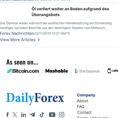
Öl verliert weiter an Boden aufgrund des
Überangebots
Die Ölpreise waren während der asiatischen Handelssitzung am Donnerstag
niedriger, nachdem Berichte aus den Vereinigten Staaten vom Mittwoch
zeigten, dass die US-Rohöllagerbestände den höchsten Stand seit Dezember
Forex Nachrichten
22/11/2018 12:37 GMT0
2017 erreichten.
View More Articles
As seen on...
Company
About
FAQ
Contact