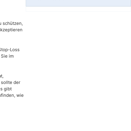
u schützen,
akzeptieren
 Stop-Loss
 Sie im
t,
sollte der
s gibt
ufinden, wie