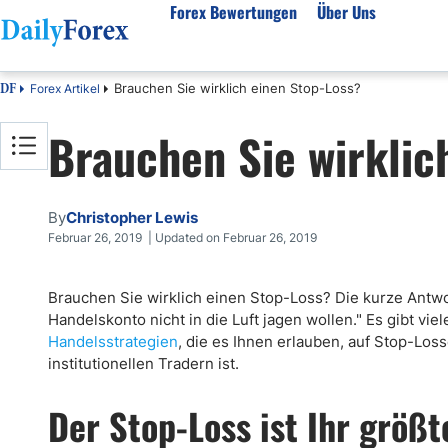
Forex Bewertungen
Über Uns
Brauchen Sie wirklich einen Stop-Loss?
Forex Artikel
DF
Forex Bewertungen
Über unser Unternehmen
Markt
Brauchen Sie wirklic
FX Broker Bewertungen
Über uns
Fore
Automatischer Forex Handel
Redaktionelle Richtlinien
Techn
Forex Broker Wählen
Wie wir Geld verdienen
Funda
By
Christopher Lewis
Mehr unter Rezensionen
Unsere Methodik
Woch
Februar 26, 2019 | Updated on Februar 26, 2019
Forex Bonus
Vertrauensbewertung
Koste
Brauchen Sie wirklich einen Stop-Loss? Die kurze Antwort
Vollständige Brokerliste
Warum uns vertrauen?
Nozio
Handelskonto nicht in die Luft jagen wollen." Es gibt vi
Gloss
Handelsstrategien
, die es Ihnen erlauben, auf Stop-Lo
Webin
institutionellen Tradern ist.
Rego
Der Stop-Loss ist Ihr größ