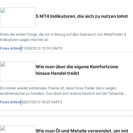
5 MT4 Indikatoren, die sich zu nutzen lohnt
Eines der ersten Dinge, die ich in Bezug auf den Gebrauch von MetaTrader 4
Indikatoren sagen möchte ist
Forex Artikel
01/08/2013 15:30 GMT0
Wie man über die eigene Komfortzone
hinaus Handel treibt
Ein immer wieder kehrendes Thema ist, dass Forex Trader dazu neigen,
eindimensional zu handeln. Das lässt sich wahrscheinlich auf die Tatsache
zurückführen, dass man ihnen oft beim Währungshandel das Blaue vom
Forex Artikel
26/07/2013 16:25 GMT0
Himmel verkauft. Die Werbung suggeriert ihnen, dass es für den Handel keine
bessere Option gibt als den Devisenmarkt; das mag möglicherweise stimmen
und doch ist es eine Tatsache, dass er nicht der einzige Handelsmarkt ist. Zu
gewissen Zeiten macht es mehr Sinn, in andere Märkte als in den
Devisenhandel zu investieren, aber in Verbindung mit Währungen kann dieser
Wie man Öl und Metalle verwendet, um mit
Handel ziemlich erfolgreich sein im Gegensatz zu der ausschließlichen