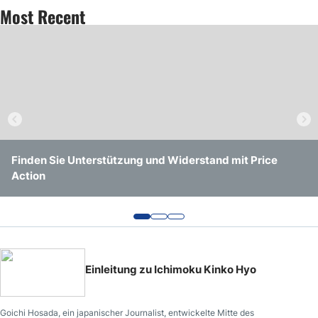
Most Recent
Finden Sie Unterstützung und Widerstand mit Price
Wie Oft Handeln professionelle Devisenhändler
Wie Man Auch Ohne Forex News Handelt
Action
Tatsächlich?
Einleitung zu Ichimoku Kinko Hyo
Goichi Hosada, ein japanischer Journalist, entwickelte Mitte des