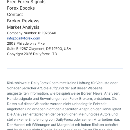
Free Forex Signals
Forex Ebooks
Contact
Broker Reviews
Market Analysis
Company Number: 611928540
info@dailyforex.com
2803 Philadelphia Pike
Suite B #287 Claymont, DE 19703, USA
Copyright 2026 Dailyforex LTD
Risikohinweis: DailyForex übernimmt keine Haftung für Verluste oder
Schäden jeglicher Art, die aufgrund der auf dieser Webseite
ausgestellten Information, wie beispielsweise Börsen News, Analysen,
Handelssignale und Bewertungen von Forex Brokern, entstehen. Die
Daten auf dieser Webseite werden nicht unbedingt in Echtzeit
angeboten und erheben nicht den absoluten Anspruch der Genauigkeit.
Die Analysen entsprechen der persönlichen Meinung des Autors und
stellen keine Empfehlung von DailyForex oder seinen Mitarbeitern dar.
Der Handel mit Währungen auf Margen ist mit hohen Risiken behaftet
und ist deshalb nicht für alle Anleger geeignet. Bevor Sie sich dazu