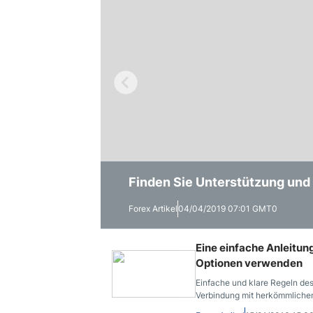
Finden Sie Unterstützung und
Wie Man Auch Ohne Forex Ne
Wie Oft Handeln professionel
Forex Artikel
Forex Artikel
Forex Artikel
04/04/2019 07:01 GMT0
28/03/2019 07:06 GMT0
21/03/2019 14:37 GMT0
Eine einfache Anleitung
Optionen verwenden
Einfache und klare Regeln de
Verbindung mit herkömmlichen
Absicherung für das traditione