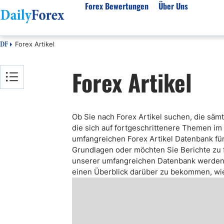
Forex Bewertungen
Über Uns
Forex Artikel
DF
Forex Bewertungen
Über unser Unternehmen
Markt
Forex Artikel
FX Broker Bewertungen
Über uns
Fore
Automatischer Forex Handel
Redaktionelle Richtlinien
Techn
Forex Broker Wählen
Wie wir Geld verdienen
Funda
Ob Sie nach Forex Artikel suchen, die säm
Mehr unter Rezensionen
Unsere Methodik
Woch
die sich auf fortgeschrittenere Themen im
Forex Bonus
Vertrauensbewertung
Koste
umfangreichen Forex Artikel Datenbank fü
Vollständige Brokerliste
Warum uns vertrauen?
Nozio
Grundlagen oder möchten Sie Berichte zu 
unserer umfangreichen Datenbank werden S
Gloss
einen Überblick darüber zu bekommen, wie 
Webin
Rego