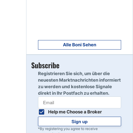
8
Read Review
9
Read Review
Alle Boni Sehen
Subscribe
10
Read Review
Registrieren Sie sich, um über die
neuesten Marktnachrichten informiert
zu werden und kostenlose Signale
direkt in Ihr Postfach zu erhalten.
Help me Choose a Broker
Sign up
*By registering you agree to receive