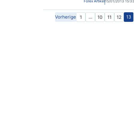
Forex Artikel
15/01/2013 15:
Vorherige
…
13
1
10
11
12