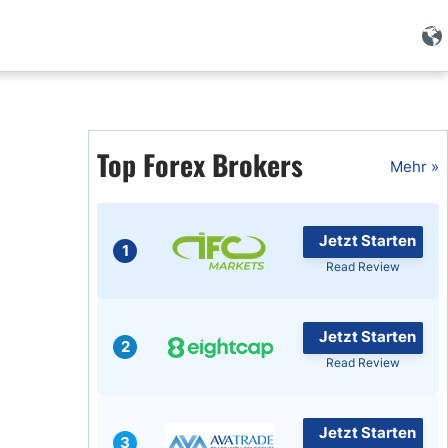
Forex Wissen
Forex Artikel
Top Forex Brokers
Mehr »
Islamischer Forex
Jetzt Starten
1
Read Review
Jetzt Starten
2
Read Review
Jetzt Starten
3