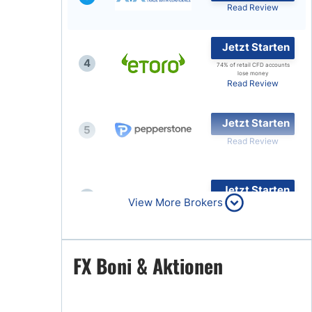
Read Review
Jetzt Starten
4
74% of retail CFD accounts
lose money
Read Review
Jetzt Starten
5
Read Review
Jetzt Starten
6
View More Brokers
Read Review
Jetzt Starten
FX Boni & Aktionen
7
Read Review