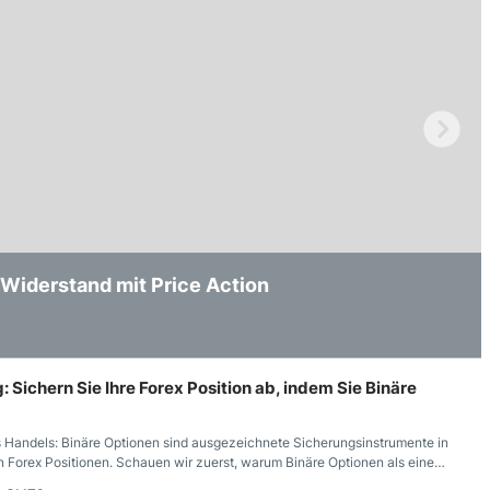
 Widerstand mit Price Action
ws Handelt
le Devisenhändler Tatsächlich?
: Sichern Sie Ihre Forex Position ab, indem Sie Binäre
s Handels: Binäre Optionen sind ausgezeichnete Sicherungsinstrumente in
 Forex Positionen. Schauen wir zuerst, warum Binäre Optionen als eine
lle