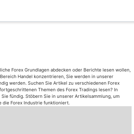
aktualisierungen
Analyse nach Paar
x News
EUR-USD
ische Analyse
GBP-USD
mental Analyse
USD-CAD
tliche Forex Grundlagen abdecken oder Berichte lesen wollen,
enprognose
Bitcoin-USD
 Bereich Handel konzentrieren, Sie werden in unserer
nlose FX Signale
ndig werden. Suchen Sie Artikel zu verschiedenen Forex
ni Di Base Forex
fortgeschrittenen Themen des Forex Tradings lesen? In
ie fündig. Stöbern Sie in unserer Artikelsammlung, um
ario Forex
die Forex Industrie funktioniert.
ar Forex
lamentazione