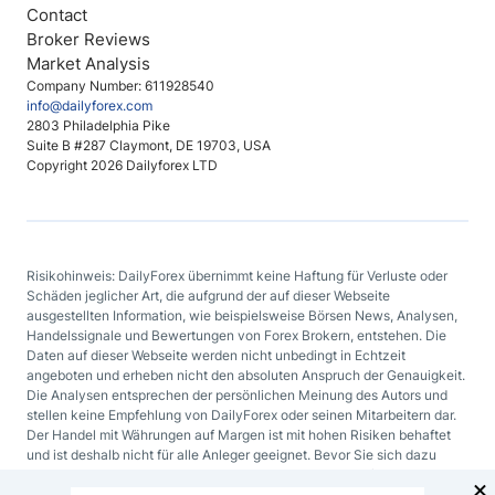
Contact
Broker Reviews
Market Analysis
Company Number: 611928540
info@dailyforex.com
2803 Philadelphia Pike
Suite B #287 Claymont, DE 19703, USA
Copyright 2026 Dailyforex LTD
Risikohinweis: DailyForex übernimmt keine Haftung für Verluste oder
Schäden jeglicher Art, die aufgrund der auf dieser Webseite
ausgestellten Information, wie beispielsweise Börsen News, Analysen,
Handelssignale und Bewertungen von Forex Brokern, entstehen. Die
Daten auf dieser Webseite werden nicht unbedingt in Echtzeit
angeboten und erheben nicht den absoluten Anspruch der Genauigkeit.
Die Analysen entsprechen der persönlichen Meinung des Autors und
stellen keine Empfehlung von DailyForex oder seinen Mitarbeitern dar.
Der Handel mit Währungen auf Margen ist mit hohen Risiken behaftet
und ist deshalb nicht für alle Anleger geeignet. Bevor Sie sich dazu
entscheiden mit Devisen oder mit irgendeinem anderen finanziellen
Hilfsmittel zu handeln, sollten Sie sorgfältig Ihre Investmentziele, Ihren