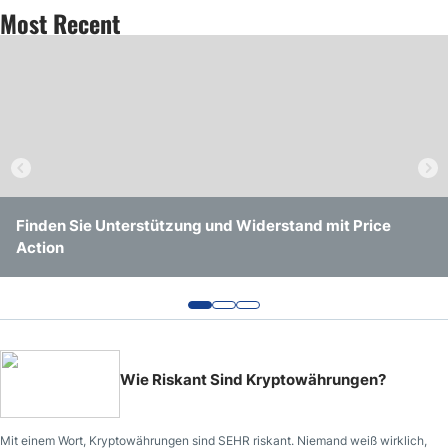
Most Recent
Finden Sie Unterstützung und Widerstand mit Price
Wie Oft Handeln professionelle Devisenhändler
Wie Man Auch Ohne Forex News Handelt
Action
Tatsächlich?
Wie Riskant Sind Kryptowährungen?
Mit einem Wort, Kryptowährungen sind SEHR riskant. Niemand weiß wirklich,