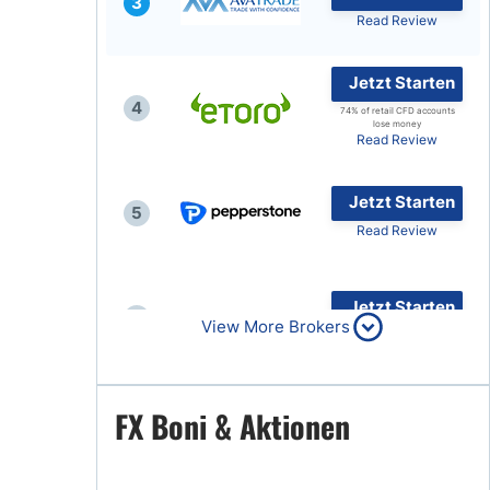
3
Read Review
Jetzt Starten
4
74% of retail CFD accounts
lose money
Read Review
Jetzt Starten
5
Read Review
Jetzt Starten
6
View More Brokers
Read Review
Jetzt Starten
FX Boni & Aktionen
7
Read Review