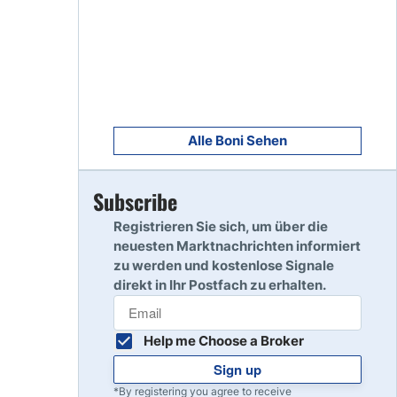
8
Read Review
9
Read Review
Alle Boni Sehen
Subscribe
10
Read Review
Registrieren Sie sich, um über die
neuesten Marktnachrichten informiert
zu werden und kostenlose Signale
direkt in Ihr Postfach zu erhalten.
Help me Choose a Broker
Sign up
*By registering you agree to receive