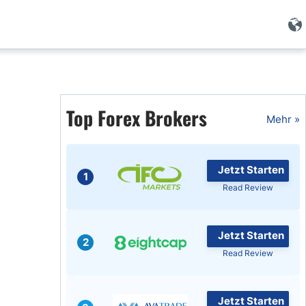
Forex Wissen
Forex Artikel
Top Forex Brokers
Mehr »
Islamischer Forex
Jetzt Starten
1
Read Review
Jetzt Starten
2
Read Review
Jetzt Starten