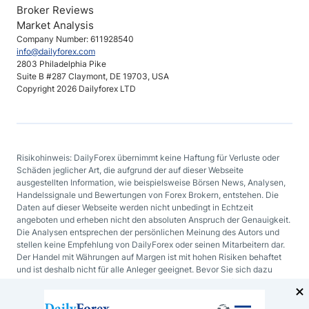
Broker Reviews
Market Analysis
Company Number: 611928540
info@dailyforex.com
2803 Philadelphia Pike
Suite B #287 Claymont, DE 19703, USA
Copyright 2026 Dailyforex LTD
Risikohinweis: DailyForex übernimmt keine Haftung für Verluste oder
Schäden jeglicher Art, die aufgrund der auf dieser Webseite
ausgestellten Information, wie beispielsweise Börsen News, Analysen,
Handelssignale und Bewertungen von Forex Brokern, entstehen. Die
Daten auf dieser Webseite werden nicht unbedingt in Echtzeit
angeboten und erheben nicht den absoluten Anspruch der Genauigkeit.
Die Analysen entsprechen der persönlichen Meinung des Autors und
stellen keine Empfehlung von DailyForex oder seinen Mitarbeitern dar.
Der Handel mit Währungen auf Margen ist mit hohen Risiken behaftet
und ist deshalb nicht für alle Anleger geeignet. Bevor Sie sich dazu
entscheiden mit Devisen oder mit irgendeinem anderen finanziellen
Hilfsmittel zu handeln, sollten Sie sorgfältig Ihre Investmentziele, Ihren
Erfahrungsgrad und Ihre Risikobereitschaft abwägen.