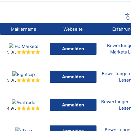
Maklername
Webseite
Erfahru
Bewertung
Anmelden
Markets 
5.0/5
Bewertungen 
Anmelden
Lese
5.0/5
Bewertungen 
Anmelden
Lese
4.9/5
Bewertunge