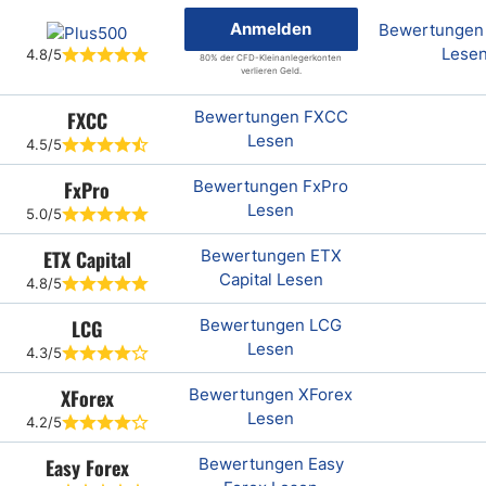
Anmelden
Bewertungen
Lese
4.8/5
80% der CFD-Kleinanlegerkonten
verlieren Geld.
FXCC
Bewertungen FXCC
Lesen
4.5/5
FxPro
Bewertungen FxPro
Lesen
5.0/5
ETX Capital
Bewertungen ETX
Capital Lesen
4.8/5
LCG
Bewertungen LCG
Lesen
4.3/5
XForex
Bewertungen XForex
Lesen
4.2/5
Easy Forex
Bewertungen Easy