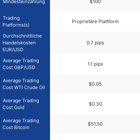
Mindesteinzahlung
$100
Trading
Proprietäre Plattform
Platforms(s)
Durchschnittliche
Handelskosten
0.7 pips
EUR/USD
Average Trading
1.1 pips
Cost GBP/USD
Average Trading
$0.05
Cost WTI Crude Oil
Average Trading
$0.30
Cost Gold
Average Trading
$51.50
Cost Bitcoin