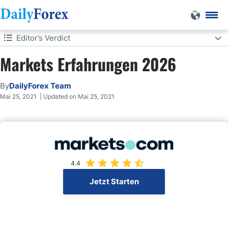
Editor’s Verdict
Markets Erfahrungen 2026
Editor’s Verdict
Overview
By
DailyForex Team
Mai 25, 2021 | Updated on Mai 25, 2021
Erfahrungen
Features
Plattform
4.4
Jetzt Starten