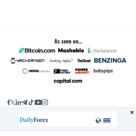
As seen on...
Company
About
FAQ
Contact
Terms of Service