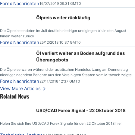
der Nachricht,
Forex Nachrichten
16/07/2019 09:31 GMT0
Ölpreis weiter rückläufig
Die Ölpreise endeten im Juli deutlich niedriger und gingen bis in den August
hinein weiter zurück
Forex Nachrichten
25/12/2018 10:37 GMT0
Öl verliert weiter an Boden aufgrund des
Überangebots
Die Ölpreise waren während der asiatischen Handelssitzung am Donnerstag
niedriger, nachdem Berichte aus den Vereinigten Staaten vom Mittwoch zeigten,
dass die US-Rohöllagerbestände den höchsten Stand seit Dezember 2017
Forex Nachrichten
22/11/2018 12:37 GMT0
erreichten.
View More Articles
Related News
USD/CAD Forex Signal - 22 Oktober 2018
Holen Sie sich Ihre USD/CAD Forex Signale für den 22 Oktober 2018 hier.