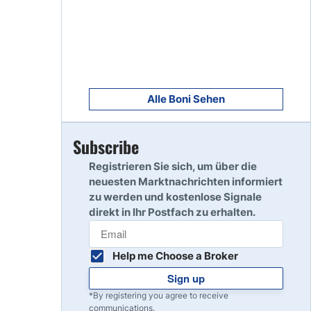
8
Read Review
9
Read Review
Alle Boni Sehen
Subscribe
10
Read Review
Registrieren Sie sich, um über die
neuesten Marktnachrichten informiert
zu werden und kostenlose Signale
direkt in Ihr Postfach zu erhalten.
Help me Choose a Broker
Sign up
*By registering you agree to receive
communications.