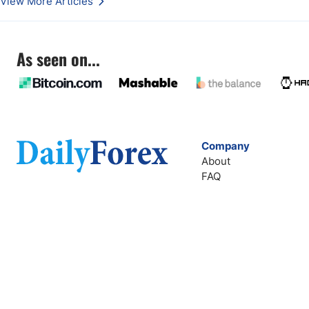
View More Articles
As seen on...
Company
About
FAQ
Contact
Terms of Service
Privacy Policy
Company Number: 611928540
info@dailyforex.com
2803 Philadelphia Pike
Suite B #287 Claymont, DE 19703, USA
Copyright 2026 Dailyforex LTD