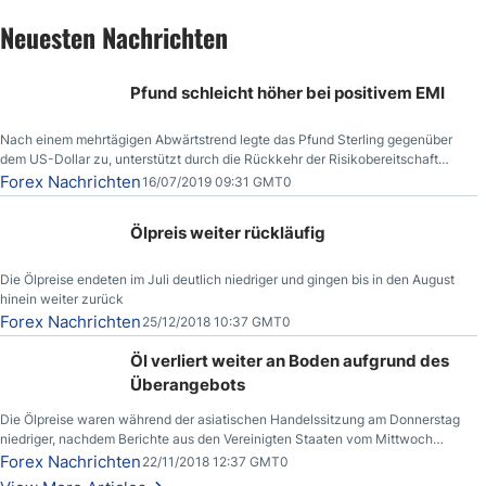
Neuesten Nachrichten
Pfund schleicht höher bei positivem EMI
Nach einem mehrtägigen Abwärtstrend legte das Pfund Sterling gegenüber
dem US-Dollar zu, unterstützt durch die Rückkehr der Risikobereitschaft
aufgrund der Nachricht,
Forex Nachrichten
16/07/2019 09:31 GMT0
Ölpreis weiter rückläufig
Die Ölpreise endeten im Juli deutlich niedriger und gingen bis in den August
hinein weiter zurück
Forex Nachrichten
25/12/2018 10:37 GMT0
Öl verliert weiter an Boden aufgrund des
Überangebots
Die Ölpreise waren während der asiatischen Handelssitzung am Donnerstag
niedriger, nachdem Berichte aus den Vereinigten Staaten vom Mittwoch
zeigten, dass die US-Rohöllagerbestände den höchsten Stand seit Dezember
Forex Nachrichten
22/11/2018 12:37 GMT0
2017 erreichten.