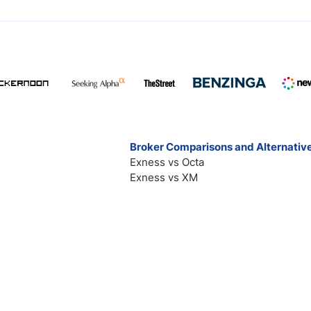
Broker Comparisons and Alternativ
Exness vs Octa
Exness vs XM
Pepperstone vs IC Markets
Forex vs Oanda
Blackbull vs FP Markets
All broker comparisions