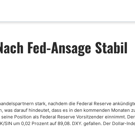
aktualisierungen
Analyse nach Paar
Nach Fed-Ansage Stabil
x News
EUR-USD
ische Analyse
GBP-USD
mental Analyse
USD-CAD
enprognose
Bitcoin-USD
nlose FX Signale
ni Di Base Forex
ario Forex
ndelspartnern stark, nachdem die Federal Reserve ankündigte
ar Forex
eigen, was darauf hindeutet, dass es in den kommenden Monaten z
ine Position als Federal Reserve Vorsitzender einnimmt. Der 
lamentazione
K/SIN um 0,02 Prozent auf 89,08. DXY. gefallen. Der Dollar-Ind