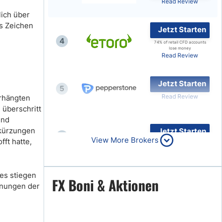
Read Review
lich über
es Zeichen
Jetzt Starten
4
74% of retail CFD accounts
lose money
Read Review
Jetzt Starten
5
Read Review
erhängten
überschritt
und
skürzungen
Jetzt Starten
6
View More Brokers
ft hatte,
Read Review
es stiegen
Jetzt Starten
FX Boni & Aktionen
7
fnungen der
Read Review