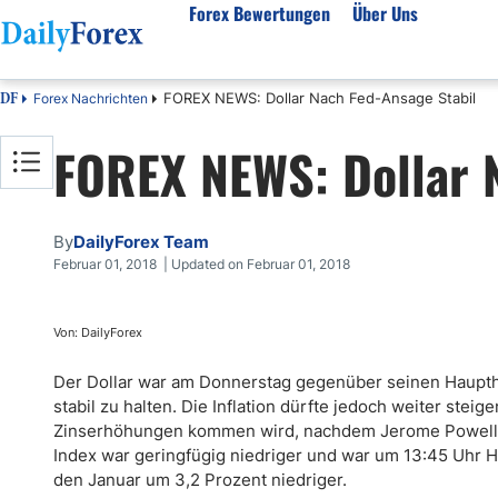
Forex Bewertungen
Über Uns
FOREX NEWS: Dollar Nach Fed-Ansage Stabil
Forex Nachrichten
DF
Forex Bewertungen
Über unser Unternehmen
Markt
FOREX NEWS: Dollar 
FX Broker Bewertungen
Über uns
Fore
Automatischer Forex Handel
Redaktionelle Richtlinien
Techn
Forex Broker Wählen
Wie wir Geld verdienen
Funda
By
DailyForex Team
Mehr unter Rezensionen
Unsere Methodik
Woch
Februar 01, 2018 | Updated on Februar 01, 2018
Forex Bonus
Vertrauensbewertung
Koste
Vollständige Brokerliste
Warum uns vertrauen?
Nozio
Von: DailyForex
Gloss
Der Dollar war am Donnerstag gegenüber seinen Hauptha
Webin
stabil zu halten. Die Inflation dürfte jedoch weiter st
Zinserhöhungen kommen wird, nachdem Jerome Powell se
Rego
Index war geringfügig niedriger und war um 13:45 Uhr H
den Januar um 3,2 Prozent niedriger.