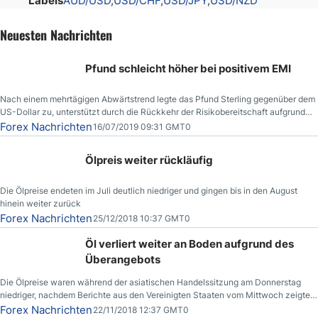
Labels
AUD/USD
USD/CHF
USD/JPY
USD/NZD
Neuesten Nachrichten
Pfund schleicht höher bei positivem EMI
Nach einem mehrtägigen Abwärtstrend legte das Pfund Sterling gegenüber dem
US-Dollar zu, unterstützt durch die Rückkehr der Risikobereitschaft aufgrund
der Nachricht,
Forex Nachrichten
16/07/2019 09:31 GMT0
Ölpreis weiter rückläufig
Die Ölpreise endeten im Juli deutlich niedriger und gingen bis in den August
hinein weiter zurück
Forex Nachrichten
25/12/2018 10:37 GMT0
Öl verliert weiter an Boden aufgrund des
Überangebots
Die Ölpreise waren während der asiatischen Handelssitzung am Donnerstag
niedriger, nachdem Berichte aus den Vereinigten Staaten vom Mittwoch zeigten,
dass die US-Rohöllagerbestände den höchsten Stand seit Dezember 2017
Forex Nachrichten
22/11/2018 12:37 GMT0