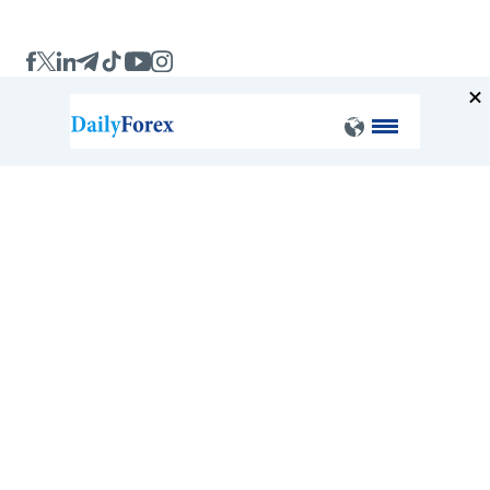
Company
About
FAQ
Contact
Terms of Service
Privacy Policy
Broker Comparisons and Alternatives
Exness vs Octa
Exness vs XM
Pepperstone vs IC Markets
Forex vs Oanda
Blackbull vs FP Markets
All broker comparisions
Forex Analysis and Tools
Free Forex Signals
Forex Ebooks
Contact