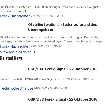
Die Ölpreise endeten im Juli deutlich niedriger und gingen bis in den August
hinein weiter zurück
Forex Nachrichten
25/12/2018 10:37 GMT0
Öl verliert weiter an Boden aufgrund des
Überangebots
Die Ölpreise waren während der asiatischen Handelssitzung am Donnerstag
niedriger, nachdem Berichte aus den Vereinigten Staaten vom Mittwoch zeigten,
dass die US-Rohöllagerbestände den höchsten Stand seit Dezember 2017
Forex Nachrichten
22/11/2018 12:37 GMT0
erreichten.
View More Articles
Related News
USD/CAD Forex Signal - 22 Oktober 2018
Holen Sie sich Ihre USD/CAD Forex Signale für den 22 Oktober 2018 hier.
Technische Analyse
24/04/2019 06:40 GMT0
GBP/USD Forex Signal - 22 Oktober 2018