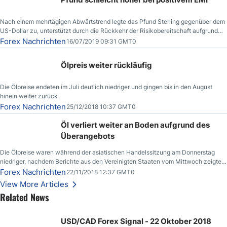
Nach einem mehrtägigen Abwärtstrend legte das Pfund Sterling gegenüber dem
US-Dollar zu, unterstützt durch die Rückkehr der Risikobereitschaft aufgrund
der Nachricht,
Forex Nachrichten
16/07/2019 09:31 GMT0
Ölpreis weiter rückläufig
Die Ölpreise endeten im Juli deutlich niedriger und gingen bis in den August
hinein weiter zurück
Forex Nachrichten
25/12/2018 10:37 GMT0
Öl verliert weiter an Boden aufgrund des
Überangebots
Die Ölpreise waren während der asiatischen Handelssitzung am Donnerstag
niedriger, nachdem Berichte aus den Vereinigten Staaten vom Mittwoch zeigten,
dass die US-Rohöllagerbestände den höchsten Stand seit Dezember 2017
Forex Nachrichten
22/11/2018 12:37 GMT0
erreichten.
View More Articles
Related News
USD/CAD Forex Signal - 22 Oktober 2018