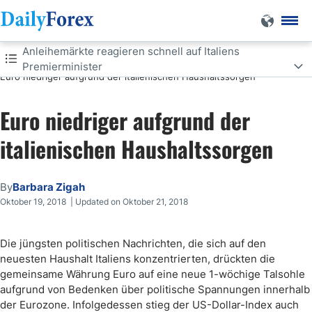
Anleihemärkte reagieren schnell auf Italiens
Forex Nachrichten
DF
Premierminister
Euro niedriger aufgrund der italienischen Haushaltssorgen
Anleihemärkte reagieren schnell auf Italiens Premierminister
Euro niedriger aufgrund der
italienischen Haushaltssorgen
By
Barbara Zigah
Oktober 19, 2018 | Updated on Oktober 21, 2018
Die jüngsten politischen Nachrichten, die sich auf den
neuesten Haushalt Italiens konzentrierten, drückten die
gemeinsame Währung Euro auf eine neue 1-wöchige Talsohle
aufgrund von Bedenken über politische Spannungen innerhalb
der Eurozone. Infolgedessen stieg der US-Dollar-Index auch