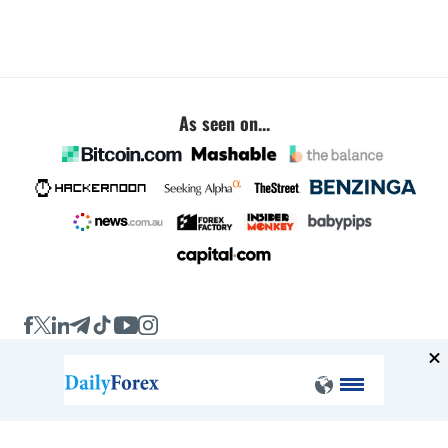
As seen on...
Company
About
FAQ
Contact
Terms of Service