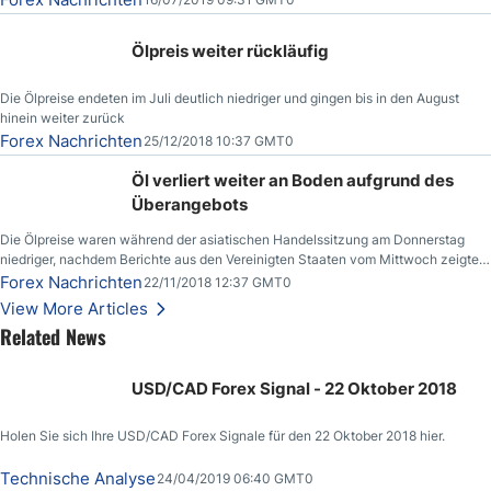
Ölpreis weiter rückläufig
Die Ölpreise endeten im Juli deutlich niedriger und gingen bis in den August
hinein weiter zurück
Forex Nachrichten
25/12/2018 10:37 GMT0
Öl verliert weiter an Boden aufgrund des
Überangebots
Die Ölpreise waren während der asiatischen Handelssitzung am Donnerstag
niedriger, nachdem Berichte aus den Vereinigten Staaten vom Mittwoch zeigten,
dass die US-Rohöllagerbestände den höchsten Stand seit Dezember 2017
Forex Nachrichten
22/11/2018 12:37 GMT0
erreichten.
View More Articles
Related News
USD/CAD Forex Signal - 22 Oktober 2018
Holen Sie sich Ihre USD/CAD Forex Signale für den 22 Oktober 2018 hier.
Technische Analyse
24/04/2019 06:40 GMT0