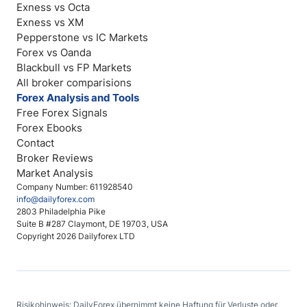
Exness vs Octa
Exness vs XM
Pepperstone vs IC Markets
Forex vs Oanda
Blackbull vs FP Markets
All broker comparisions
Forex Analysis and Tools
Free Forex Signals
Forex Ebooks
Contact
Broker Reviews
Market Analysis
Company Number: 611928540
info@dailyforex.com
2803 Philadelphia Pike
Suite B #287 Claymont, DE 19703, USA
Copyright 2026 Dailyforex LTD
Risikohinweis: DailyForex übernimmt keine Haftung für Verluste oder