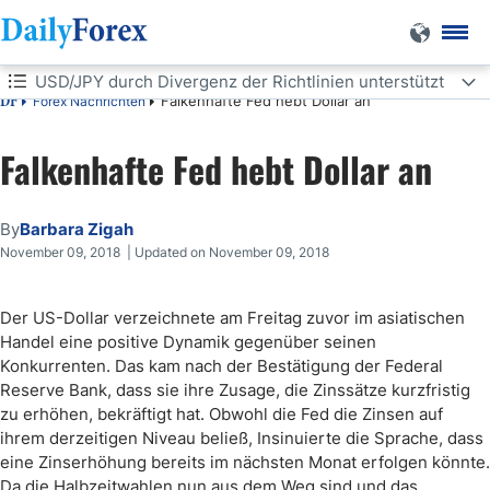
USD/JPY durch Divergenz der Richtlinien unterstützt
Falkenhafte Fed hebt Dollar an
Forex Nachrichten
DF
USD/JPY durch Divergenz der Richtlinien unterstützt
Falkenhafte Fed hebt Dollar an
By
Barbara Zigah
November 09, 2018 | Updated on November 09, 2018
Der US-Dollar verzeichnete am Freitag zuvor im asiatischen
Handel eine positive Dynamik gegenüber seinen
Konkurrenten. Das kam nach der Bestätigung der Federal
Reserve Bank, dass sie ihre Zusage, die Zinssätze kurzfristig
zu erhöhen, bekräftigt hat. Obwohl die Fed die Zinsen auf
ihrem derzeitigen Niveau beließ, Insinuierte die Sprache, dass
eine Zinserhöhung bereits im nächsten Monat erfolgen könnte.
Da die Halbzeitwahlen nun aus dem Weg sind und das