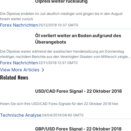
Ölpreis weiter rückläufig
Die Ölpreise endeten im Juli deutlich niedriger und gingen bis in den August
hinein weiter zurück
Forex Nachrichten
25/12/2018 10:37 GMT0
Öl verliert weiter an Boden aufgrund des
Überangebots
Die Ölpreise waren während der asiatischen Handelssitzung am Donnerstag
niedriger, nachdem Berichte aus den Vereinigten Staaten vom Mittwoch zeigten,
dass die US-Rohöllagerbestände den höchsten Stand seit Dezember 2017
Forex Nachrichten
22/11/2018 12:37 GMT0
erreichten.
View More Articles
Related News
USD/CAD Forex Signal - 22 Oktober 2018
Holen Sie sich Ihre USD/CAD Forex Signale für den 22 Oktober 2018 hier.
Technische Analyse
24/04/2019 06:40 GMT0
GBP/USD Forex Signal - 22 Oktober 2018