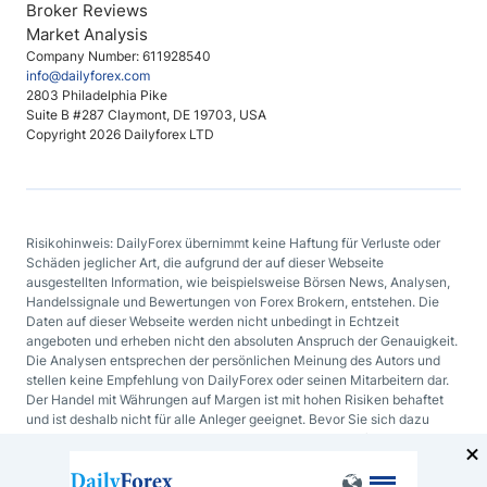
Broker Reviews
Market Analysis
Company Number: 611928540
info@dailyforex.com
2803 Philadelphia Pike
Suite B #287 Claymont, DE 19703, USA
Copyright 2026 Dailyforex LTD
Risikohinweis: DailyForex übernimmt keine Haftung für Verluste oder
Schäden jeglicher Art, die aufgrund der auf dieser Webseite
ausgestellten Information, wie beispielsweise Börsen News, Analysen,
Handelssignale und Bewertungen von Forex Brokern, entstehen. Die
Daten auf dieser Webseite werden nicht unbedingt in Echtzeit
angeboten und erheben nicht den absoluten Anspruch der Genauigkeit.
Die Analysen entsprechen der persönlichen Meinung des Autors und
stellen keine Empfehlung von DailyForex oder seinen Mitarbeitern dar.
Der Handel mit Währungen auf Margen ist mit hohen Risiken behaftet
und ist deshalb nicht für alle Anleger geeignet. Bevor Sie sich dazu
entscheiden mit Devisen oder mit irgendeinem anderen finanziellen
Hilfsmittel zu handeln, sollten Sie sorgfältig Ihre Investmentziele, Ihren
Erfahrungsgrad und Ihre Risikobereitschaft abwägen.