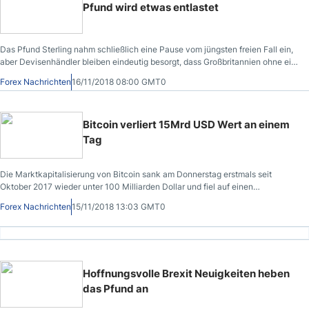
Pfund wird etwas entlastet
Das Pfund Sterling nahm schließlich eine Pause vom jüngsten freien Fall ein,
aber Devisenhändler bleiben eindeutig besorgt, dass Großbritannien ohne ein
Brexit-Abkommen am 29. März 2019 enden könnte.
Forex Nachrichten
16/11/2018 08:00 GMT0
Bitcoin verliert 15Mrd USD Wert an einem
Tag
Die Marktkapitalisierung von Bitcoin sank am Donnerstag erstmals seit
Oktober 2017 wieder unter 100 Milliarden Dollar und fiel auf einen
Tiefststand von 97.554.227.588 Dollar, bevor sie wieder rückgängig gemacht
Forex Nachrichten
15/11/2018 13:03 GMT0
wurde.
Hoffnungsvolle Brexit Neuigkeiten heben
das Pfund an