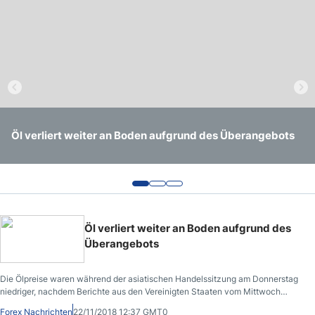
Globaler Aktienverkauf setzt sich aus Angst der Händler
Öl verliert weiter an Boden aufgrund des Überangebots
Globale Aktienmärkte stürzen nach Tech Sorgen
fort
Öl verliert weiter an Boden aufgrund des
Überangebots
Die Ölpreise waren während der asiatischen Handelssitzung am Donnerstag
niedriger, nachdem Berichte aus den Vereinigten Staaten vom Mittwoch
zeigten, dass die US-Rohöllagerbestände den höchsten Stand seit Dezember
Forex Nachrichten
22/11/2018 12:37 GMT0