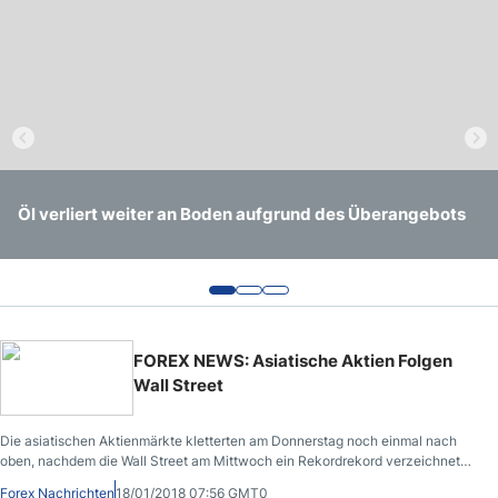
Globaler Aktienverkauf setzt sich aus Angst der Händler
Öl verliert weiter an Boden aufgrund des Überangebots
Globale Aktienmärkte stürzen nach Tech Sorgen
fort
FOREX NEWS: Asiatische Aktien Folgen
Wall Street
Die asiatischen Aktienmärkte kletterten am Donnerstag noch einmal nach
oben, nachdem die Wall Street am Mittwoch ein Rekordrekord verzeichnet
hatte.
Forex Nachrichten
18/01/2018 07:56 GMT0