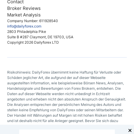
Contact
Broker Reviews
Market Analysis
Company Number: 611928540
info@dailyforex.com
2803 Philadelphia Pike
Suite B #287 Claymont, DE 19703, USA
Copyright 2026 Dailyforex LTD
Risikohinweis: DailyForex übernimmt keine Haftung für Verluste oder
Schäden jeglicher Art, die aufgrund der auf dieser Webseite
ausgestellten Information, wie beispielsweise Börsen News, Analysen,
Handelssignale und Bewertungen von Forex Brokern, entstehen. Die
Daten auf dieser Webseite werden nicht unbedingt in Echtzeit
angeboten und erheben nicht den absoluten Anspruch der Genauigkeit.
Die Analysen entsprechen der persönlichen Meinung des Autors und
stellen keine Empfehlung von DailyForex oder seinen Mitarbeitern dar.
Der Handel mit Währungen auf Margen ist mit hohen Risiken behaftet
und ist deshalb nicht für alle Anleger geeignet. Bevor Sie sich dazu
entscheiden mit Devisen oder mit irgendeinem anderen finanziellen
Hilfsmittel zu handeln, sollten Sie sorgfältig Ihre Investmentziele, Ihren