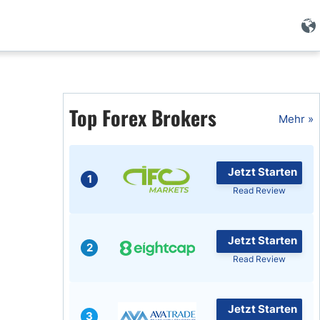
Forex Wissen
Forex Artikel
Top Forex Brokers
Mehr »
Islamischer Forex
Jetzt Starten
1
Read Review
Jetzt Starten
2
Read Review
Jetzt Starten
3