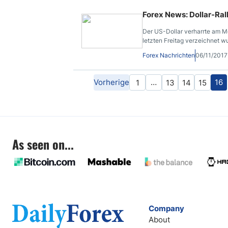
Forex News: Dollar-Ra
Der US-Dollar verharrte am 
letzten Freitag verzeichnet w
Forex Nachrichten
06/11/2017
Vorherige
…
16
1
13
14
15
As seen on...
Company
About