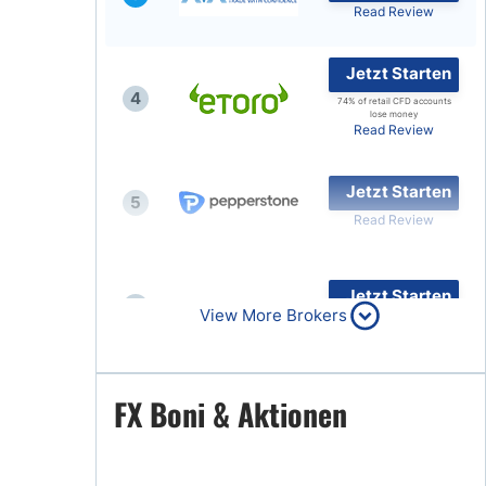
Read Review
Jetzt Starten
4
74% of retail CFD accounts
lose money
Read Review
Jetzt Starten
5
Read Review
Jetzt Starten
6
View More Brokers
Read Review
Jetzt Starten
FX Boni & Aktionen
7
Read Review