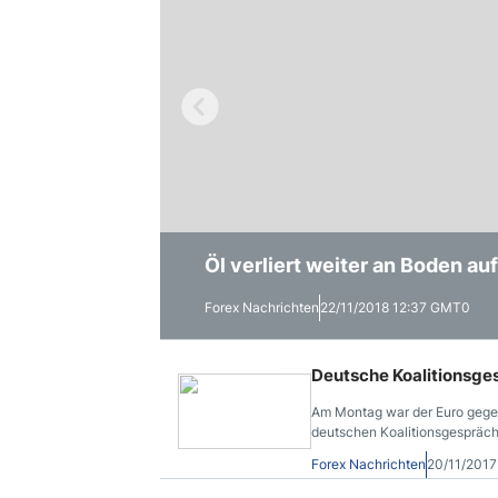
Öl verliert weiter an Boden a
Globaler Aktienverkauf setzt s
Globale Aktienmärkte stürzen
Forex Nachrichten
Forex Nachrichten
Forex Nachrichten
22/11/2018 12:37 GMT0
21/11/2018 12:35 GMT0
20/11/2018 12:50 GMT0
Deutsche Koalitionsge
Am Montag war der Euro gege
deutschen Koalitionsgespräch
Forex Nachrichten
20/11/201