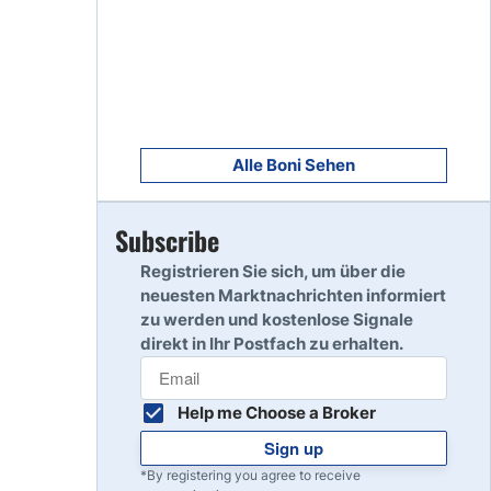
8
Read Review
9
Read Review
Alle Boni Sehen
Subscribe
10
Read Review
Registrieren Sie sich, um über die
neuesten Marktnachrichten informiert
zu werden und kostenlose Signale
direkt in Ihr Postfach zu erhalten.
Help me Choose a Broker
Sign up
*By registering you agree to receive