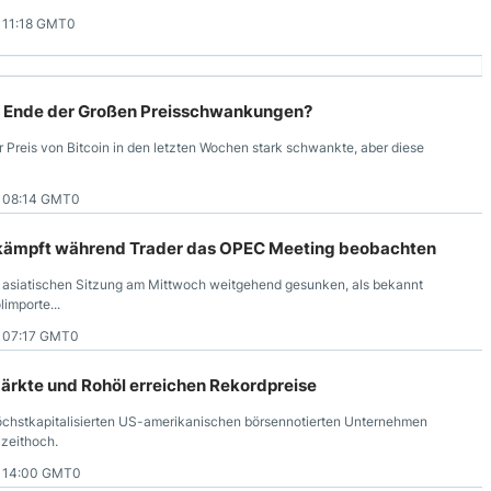
 11:18 GMT0
- Ende der Großen Preisschwankungen?
er Preis von Bitcoin in den letzten Wochen stark schwankte, aber diese
7 08:14 GMT0
kämpft während Trader das OPEC Meeting beobachten
r asiatischen Sitzung am Mittwoch weitgehend gesunken, als bekannt
importe...
7 07:17 GMT0
rkte und Rohöl erreichen Rekordpreise
chstkapitalisierten US-amerikanischen börsennotierten Unternehmen
lzeithoch.
7 14:00 GMT0