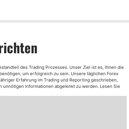
aktualisierungen
Analyse nach Paar
richten
x News
EUR-USD
ische Analyse
GBP-USD
mental Analyse
USD-CAD
standteil des Trading Prozesses. Unser Ziel ist es, Ihnen die
enprognose
Bitcoin-USD
 benötigen, um erfolgreich zu sein. Unsere täglichen Forex
nlose FX Signale
ähriger Erfahrung im Trading und Reporting geschrieben,
ni Di Base Forex
von unnötigen Informationen abgelenkt zu werden. Lesen Sie
ario Forex
ar Forex
lamentazione