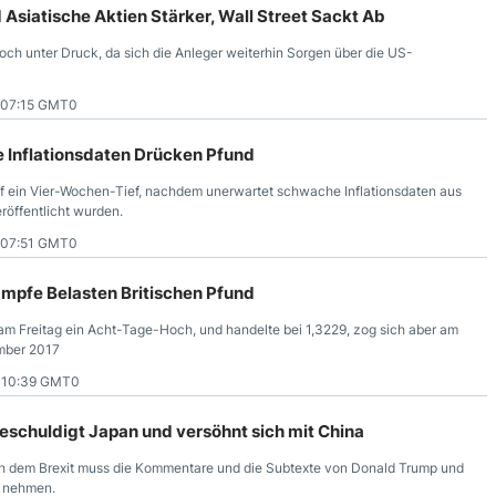
siatische Aktien Stärker, Wall Street Sackt Ab
woch unter Druck, da sich die Anleger weiterhin Sorgen über die US-
 07:15 GMT0
 Inflationsdaten Drücken Pfund
uf ein Vier-Wochen-Tief, nachdem unerwartet schwache Inflationsdaten aus
röffentlicht wurden.
 07:51 GMT0
pfe Belasten Britischen Pfund
 am Freitag ein Acht-Tage-Hoch, und handelte bei 1,3229, zog sich aber am
mber 2017
7 10:39 GMT0
chuldigt Japan und versöhnt sich mit China
ach dem Brexit muss die Kommentare und die Subtexte von Donald Trump und
s nehmen.