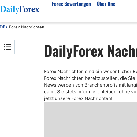
Forex Bewertungen
Über Uns
Forex Nachrichten
DF
Forex Bewertungen
Über unser Unternehmen
Markt
DailyForex Nach
FX Broker Bewertungen
Über uns
Fore
Automatischer Forex Handel
Redaktionelle Richtlinien
Techn
Forex Broker Wählen
Wie wir Geld verdienen
Funda
Forex Nachrichten sind ein wesentlicher Be
Mehr unter Rezensionen
Unsere Methodik
Woch
Forex Nachrichten bereitzustellen, die Sie
Forex Bonus
Vertrauensbewertung
Koste
News werden von Branchenprofis mit langj
Vollständige Brokerliste
Warum uns vertrauen?
Nozio
damit Sie stets informiert bleiben, ohne 
jetzt unsere Forex Nachrichten!
Gloss
Webin
Rego