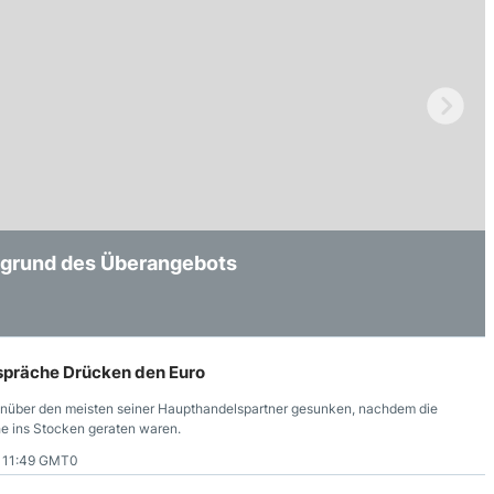
ufgrund des Überangebots
ich aus Angst der Händler fort
 nach Tech Sorgen
spräche Drücken den Euro
nüber den meisten seiner Haupthandelspartner gesunken, nachdem die
e ins Stocken geraten waren.
7 11:49 GMT0