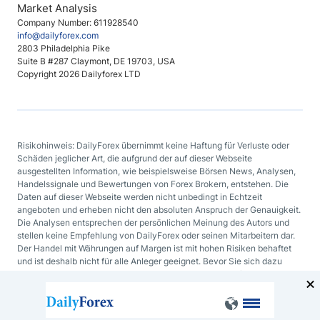
Market Analysis
Company Number: 611928540
info@dailyforex.com
2803 Philadelphia Pike
Suite B #287 Claymont, DE 19703, USA
Copyright 2026 Dailyforex LTD
Risikohinweis: DailyForex übernimmt keine Haftung für Verluste oder
Schäden jeglicher Art, die aufgrund der auf dieser Webseite
ausgestellten Information, wie beispielsweise Börsen News, Analysen,
Handelssignale und Bewertungen von Forex Brokern, entstehen. Die
Daten auf dieser Webseite werden nicht unbedingt in Echtzeit
angeboten und erheben nicht den absoluten Anspruch der Genauigkeit.
Die Analysen entsprechen der persönlichen Meinung des Autors und
stellen keine Empfehlung von DailyForex oder seinen Mitarbeitern dar.
Der Handel mit Währungen auf Margen ist mit hohen Risiken behaftet
und ist deshalb nicht für alle Anleger geeignet. Bevor Sie sich dazu
entscheiden mit Devisen oder mit irgendeinem anderen finanziellen
Hilfsmittel zu handeln, sollten Sie sorgfältig Ihre Investmentziele, Ihren
Erfahrungsgrad und Ihre Risikobereitschaft abwägen.