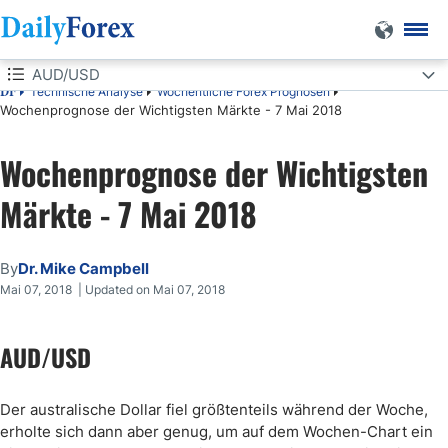
AUD/USD
Technische Analyse
Wöchentliche Forex Prognosen
DF
Wochenprognose der Wichtigsten Märkte - 7 Mai 2018
AUD/USD
Wochenprognose der Wichtigsten
USD/JPY
Märkte - 7 Mai 2018
GBP/USD
EUR/USD
By
Dr. Mike Campbell
Mai 07, 2018 | Updated on Mai 07, 2018
AUD/USD
Der australische Dollar fiel größtenteils während der Woche,
erholte sich dann aber genug, um auf dem Wochen-Chart ein