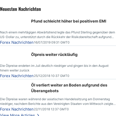
Neuesten Nachrichten
Pfund schleicht höher bei positivem EMI
Nach einem mehrtägigen Abwärtstrend legte das Pfund Sterling gegenüber dem
US-Dollar zu, unterstützt durch die Rückkehr der Risikobereitschaft aufgrund
der Nachricht,
Forex Nachrichten
16/07/2019 09:31 GMT0
Ölpreis weiter rückläufig
Die Ölpreise endeten im Juli deutlich niedriger und gingen bis in den August
hinein weiter zurück
Forex Nachrichten
25/12/2018 10:37 GMT0
Öl verliert weiter an Boden aufgrund des
Überangebots
Die Ölpreise waren während der asiatischen Handelssitzung am Donnerstag
niedriger, nachdem Berichte aus den Vereinigten Staaten vom Mittwoch zeigten,
dass die US-Rohöllagerbestände den höchsten Stand seit Dezember 2017
Forex Nachrichten
22/11/2018 12:37 GMT0
erreichten.
View More Articles