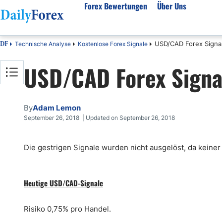
Forex Bewertungen
Über Uns
USD/CAD Forex Signa
Technische Analyse
Kostenlose Forex Signale
DF
Forex Bewertungen
Über unser Unternehmen
Markt
USD/CAD Forex Signa
FX Broker Bewertungen
Über uns
Fore
Automatischer Forex Handel
Redaktionelle Richtlinien
Techn
Forex Broker Wählen
Wie wir Geld verdienen
Funda
By
Adam Lemon
Mehr unter Rezensionen
Unsere Methodik
Woch
September 26, 2018 | Updated on September 26, 2018
Forex Bonus
Vertrauensbewertung
Koste
Die gestrigen Signale wurden nicht ausgelöst, da keiner
Vollständige Brokerliste
Warum uns vertrauen?
Nozio
Gloss
Webin
Heutige USD/CAD-Signale
Rego
Risiko 0,75% pro Handel.