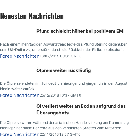
Neuesten Nachrichten
Pfund schleicht höher bei positivem EMI
Nach einem mehrtägigen Abwärtstrend legte das Pfund Sterling gegenüber
dem US-Dollar zu, unterstützt durch die Rückkehr der Risikobereitschaft
aufgrund der Nachricht,
Forex Nachrichten
16/07/2019 09:31 GMT0
Ölpreis weiter rückläufig
Die Ölpreise endeten im Juli deutlich niedriger und gingen bis in den August
hinein weiter zurück
Forex Nachrichten
25/12/2018 10:37 GMT0
Öl verliert weiter an Boden aufgrund des
Überangebots
Die Ölpreise waren während der asiatischen Handelssitzung am Donnerstag
niedriger, nachdem Berichte aus den Vereinigten Staaten vom Mittwoch
zeigten, dass die US-Rohöllagerbestände den höchsten Stand seit Dezember
Forex Nachrichten
22/11/2018 12:37 GMT0