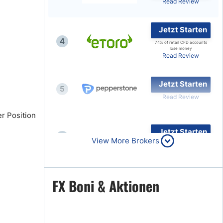
Read Review
Jetzt Starten
4
74% of retail CFD accounts
lose money
Read Review
Jetzt Starten
5
Read Review
r Position
Jetzt Starten
6
View More Brokers
Read Review
Jetzt Starten
FX Boni & Aktionen
7
Read Review