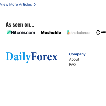
2017 erreichten.
View More Articles
As seen on...
Company
About
FAQ
Contact
Terms of Service
Privacy Policy
Company Number: 611928540
info@dailyforex.com
2803 Philadelphia Pike
Suite B #287 Claymont, DE 19703, USA
Copyright 2026 Dailyforex LTD