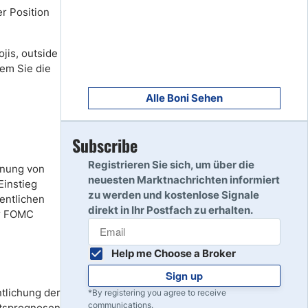
r Position
8
Read Review
jis, outside
em Sie die
9
Read Review
Alle Boni Sehen
Subscribe
10
Read Review
Registrieren Sie sich, um über die
ehnung von
neuesten Marktnachrichten informiert
Einstieg
zu werden und kostenlose Signale
sentlichen
direkt in Ihr Postfach zu erhalten.
er FOMC
Help me Choose a Broker
Sign up
ntlichung der
*By registering you agree to receive
communications.
ftsprognosen