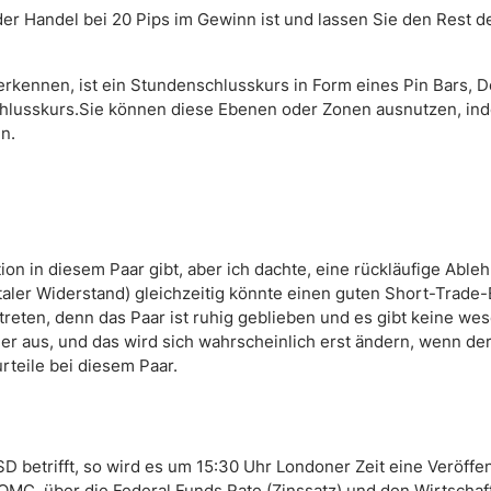
er Handel bei 20 Pips im Gewinn ist und lassen Sie den Rest de
rkennen, ist ein Stundenschlusskurs in Form eines Pin Bars, Do
chlusskurs.Sie können diese Ebenen oder Zonen ausnutzen, ind
n.
tion in diesem Paar gibt, aber ich dachte, eine rückläufige Abl
taler Widerstand) gleichzeitig könnte einen guten Short-Trade-
treten, denn das Paar ist ruhig geblieben und es gibt keine we
cher aus, und das wird sich wahrscheinlich erst ändern, wenn d
rteile bei diesem Paar.
 betrifft, so wird es um 15:30 Uhr Londoner Zeit eine Veröffe
FOMC, über die Federal Funds Rate (Zinssatz) und den Wirtscha