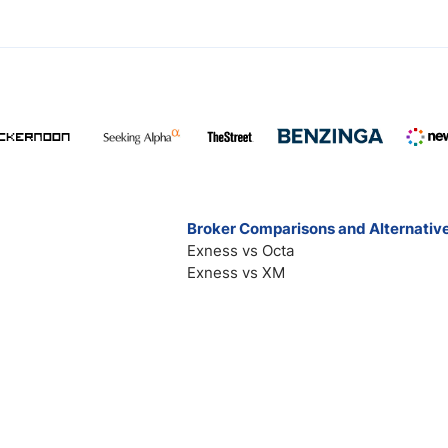
Broker Comparisons and Alternativ
Exness vs Octa
Exness vs XM
Pepperstone vs IC Markets
Forex vs Oanda
Blackbull vs FP Markets
All broker comparisions