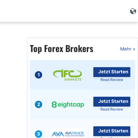
Forex Wissen
Top Forex Brokers
Forex Artikel
Mehr »
Islamischer Forex
Jetzt Starten
1
Read Review
Jetzt Starten
2
Read Review
Jetzt Starten
3