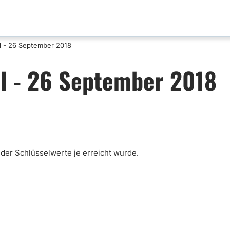
l - 26 September 2018
aktualisierungen
Analyse nach Paar
l - 26 September 2018
x News
EUR-USD
ische Analyse
GBP-USD
mental Analyse
USD-CAD
enprognose
Bitcoin-USD
nlose FX Signale
 der Schlüsselwerte je erreicht wurde.
ni Di Base Forex
ario Forex
ar Forex
lamentazione