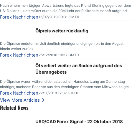
Nach einem mehrtägigen Abwärtstrend legte das Pfund Sterling gegenüber dem
US-Dollar zu, unterstützt durch die Rückkehr der Risikobereitschaft aufgrund
der Nachricht,
Forex Nachrichten
16/07/2019 09:31 GMT0
Ölpreis weiter rückläufig
Die Ölpreise endeten im Juli deutlich niedriger und gingen bis in den August
hinein weiter zurück
Forex Nachrichten
25/12/2018 10:37 GMT0
Öl verliert weiter an Boden aufgrund des
Überangebots
Die Ölpreise waren während der asiatischen Handelssitzung am Donnerstag
niedriger, nachdem Berichte aus den Vereinigten Staaten vom Mittwoch zeigten,
dass die US-Rohöllagerbestände den höchsten Stand seit Dezember 2017
Forex Nachrichten
22/11/2018 12:37 GMT0
erreichten.
View More Articles
Related News
USD/CAD Forex Signal - 22 Oktober 2018