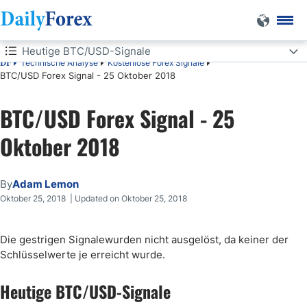
Heutige BTC/USD-Signale
Technische Analyse
Kostenlose Forex Signale
DF
BTC/USD Forex Signal - 25 Oktober 2018
Heutige BTC/USD-Signale
BTC/USD Forex Signal - 25
Long Trades
Oktober 2018
Short Trades
BTC/USD-Analyse
By
Adam Lemon
Oktober 25, 2018 | Updated on Oktober 25, 2018
Die gestrigen Signalewurden nicht ausgelöst, da keiner der
Schlüsselwerte je erreicht wurde.
Heutige BTC/USD-Signale