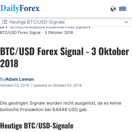
Heutige BTC/USD-Signale
Technische Analyse
Kostenlose Forex Signale
DF
BTC/USD Forex Signal - 3 Oktober 2018
Heutige BTC/USD-Signale
BTC/USD Forex Signal - 3 Oktober
Long Trades
2018
Short Trades
BTC/USD-Analyse
By
Adam Lemon
Oktober 03, 2018 | Updated on Oktober 03, 2018
Die gestrigen Signale wurden nicht ausgelöst, da es keine
bullische Preisaktion bei 6.6446 USD gab.
Heutige BTC/USD-Signale