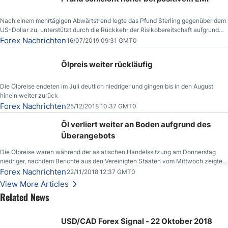
Nach einem mehrtägigen Abwärtstrend legte das Pfund Sterling gegenüber dem
US-Dollar zu, unterstützt durch die Rückkehr der Risikobereitschaft aufgrund
der Nachricht,
Forex Nachrichten
16/07/2019 09:31 GMT0
Ölpreis weiter rückläufig
Die Ölpreise endeten im Juli deutlich niedriger und gingen bis in den August
hinein weiter zurück
Forex Nachrichten
25/12/2018 10:37 GMT0
Öl verliert weiter an Boden aufgrund des
Überangebots
Die Ölpreise waren während der asiatischen Handelssitzung am Donnerstag
niedriger, nachdem Berichte aus den Vereinigten Staaten vom Mittwoch zeigten,
dass die US-Rohöllagerbestände den höchsten Stand seit Dezember 2017
Forex Nachrichten
22/11/2018 12:37 GMT0
erreichten.
View More Articles
Related News
USD/CAD Forex Signal - 22 Oktober 2018