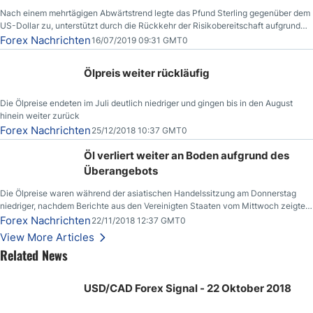
Nach einem mehrtägigen Abwärtstrend legte das Pfund Sterling gegenüber dem
US-Dollar zu, unterstützt durch die Rückkehr der Risikobereitschaft aufgrund
der Nachricht,
Forex Nachrichten
16/07/2019 09:31 GMT0
Ölpreis weiter rückläufig
Die Ölpreise endeten im Juli deutlich niedriger und gingen bis in den August
hinein weiter zurück
Forex Nachrichten
25/12/2018 10:37 GMT0
Öl verliert weiter an Boden aufgrund des
Überangebots
Die Ölpreise waren während der asiatischen Handelssitzung am Donnerstag
niedriger, nachdem Berichte aus den Vereinigten Staaten vom Mittwoch zeigten,
dass die US-Rohöllagerbestände den höchsten Stand seit Dezember 2017
Forex Nachrichten
22/11/2018 12:37 GMT0
erreichten.
View More Articles
Related News
USD/CAD Forex Signal - 22 Oktober 2018