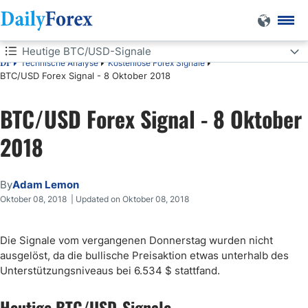
Heutige BTC/USD-Signale
Technische Analyse
Kostenlose Forex Signale
DF
BTC/USD Forex Signal - 8 Oktober 2018
Heutige BTC/USD-Signale
BTC/USD Forex Signal - 8 Oktober
Long Trades
2018
Short Trades
BTC/USD-Analyse
By
Adam Lemon
Oktober 08, 2018 | Updated on Oktober 08, 2018
Die Signale vom vergangenen Donnerstag wurden nicht
ausgelöst, da die bullische Preisaktion etwas unterhalb des
Unterstützungsniveaus bei 6.534 $ stattfand.
Heutige BTC/USD-Signale