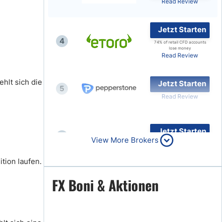
Read Review
Jetzt Starten
4
74% of retail CFD accounts
lose money
Read Review
hlt sich die
Jetzt Starten
5
Read Review
Jetzt Starten
6
View More Brokers
Read Review
tion laufen.
Jetzt Starten
FX Boni & Aktionen
7
Read Review