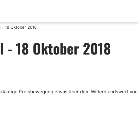
 - 18 Oktober 2018
aktualisierungen
Analyse nach Paar
 - 18 Oktober 2018
x News
EUR-USD
ische Analyse
GBP-USD
mental Analyse
USD-CAD
enprognose
Bitcoin-USD
nlose FX Signale
rückläufige Preisbewegung etwas über dem Widerstandswert von
ni Di Base Forex
ario Forex
ar Forex
lamentazione