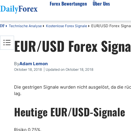
Forex Bewertungen
Über Uns
EUR/USD Forex Signal
Technische Analyse
Kostenlose Forex Signale
DF
Forex Bewertungen
Über unser Unternehmen
Markt
EUR/USD Forex Signal
FX Broker Bewertungen
Über uns
Fore
Automatischer Forex Handel
Redaktionelle Richtlinien
Techn
Forex Broker Wählen
Wie wir Geld verdienen
Funda
By
Adam Lemon
Mehr unter Rezensionen
Unsere Methodik
Woch
Oktober 18, 2018 | Updated on Oktober 18, 2018
Forex Bonus
Vertrauensbewertung
Koste
Die gestrigen Signale wurden nicht ausgelöst, da die 
Vollständige Brokerliste
Warum uns vertrauen?
Nozio
lag.
Gloss
Webin
Heutige EUR/USD-Signale
Rego
Risiko 0,75%.