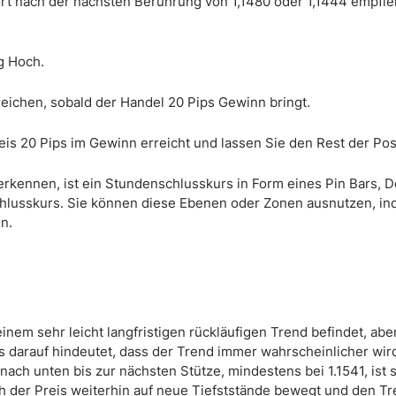
rt nach der nächsten Berührung von 1,1480 oder 1,1444 empfieh
g Hoch.
eichen, sobald der Handel 20 Pips Gewinn bringt.
is 20 Pips im Gewinn erreicht und lassen Sie den Rest der Posi
rkennen, ist ein Stundenschlusskurs in Form eines Pin Bars, Do
hlusskurs. Sie können diese Ebenen oder Zonen ausnutzen, in
n.
inem sehr leicht langfristigen rückläufigen Trend befindet, abe
as darauf hindeutet, dass der Trend immer wahrscheinlicher wird
ach unten bis zur nächsten Stütze, mindestens bei 1.1541, ist 
ch der Preis weiterhin auf neue Tiefststände bewegt und den T