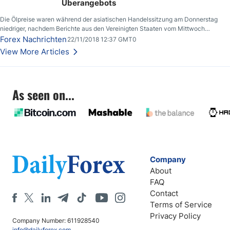
Überangebots
Die Ölpreise waren während der asiatischen Handelssitzung am Donnerstag
niedriger, nachdem Berichte aus den Vereinigten Staaten vom Mittwoch
zeigten, dass die US-Rohöllagerbestände den höchsten Stand seit Dezember
Forex Nachrichten
22/11/2018 12:37 GMT0
2017 erreichten.
View More Articles
As seen on...
Company
About
FAQ
Contact
Terms of Service
Privacy Policy
Company Number: 611928540
info@dailyforex.com