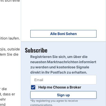
lt sich eine
8
Read Review
9
Read Review
Alle Boni Sehen
tion laufen.
Subscribe
jis, outside
10
Read Review
dem Sie die
Registrieren Sie sich, um über die
neuesten Marktnachrichten informiert
zu werden und kostenlose Signale
direkt in Ihr Postfach zu erhalten.
Help me Choose a Broker
r die
, dass er
Sign up
sehr
*By registering you agree to receive
rend
communications.