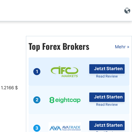
Forex Wissen
Top Forex Brokers
Forex Artikel
Mehr »
Islamischer Forex
Jetzt Starten
1
Read Review
 1.2166 $
Jetzt Starten
2
Read Review
Jetzt Starten
3