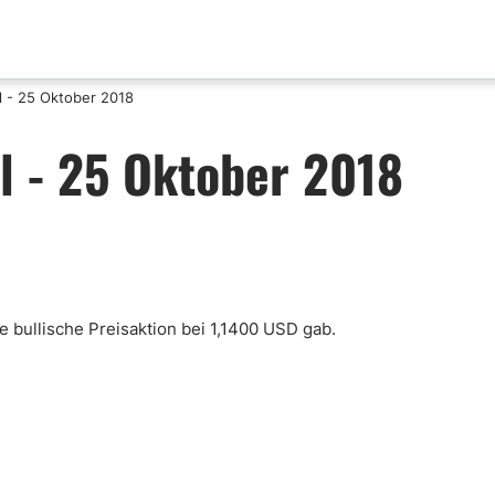
 - 25 Oktober 2018
aktualisierungen
Analyse nach Paar
l - 25 Oktober 2018
x News
EUR-USD
ische Analyse
GBP-USD
mental Analyse
USD-CAD
enprognose
Bitcoin-USD
nlose FX Signale
e bullische Preisaktion bei 1,1400 USD gab.
ni Di Base Forex
ario Forex
ar Forex
lamentazione