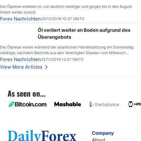
Die Ölpreise endeten im Juli deutlich niedriger und gingen bis in den August
hinein weiter zurück
Forex Nachrichten
25/12/2018 10:37 GMT0
Öl verliert weiter an Boden aufgrund des
Überangebots
Die Ölpreise waren während der asiatischen Handelssitzung am Donnerstag
niedriger, nachdem Berichte aus den Vereinigten Staaten vom Mittwoch
zeigten, dass die US-Rohöllagerbestände den höchsten Stand seit Dezember
Forex Nachrichten
22/11/2018 12:37 GMT0
2017 erreichten.
View More Articles
As seen on...
Company
About