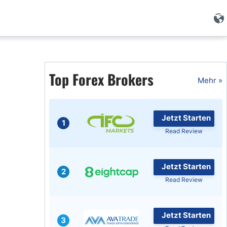
Forex Wissen
Top Forex Brokers
Forex Artikel
Mehr »
Islamischer Forex
Jetzt Starten
1
Read Review
Jetzt Starten
2
Read Review
Jetzt Starten
3