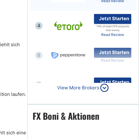
Read Review
Jetzt Starten
4
74% of retail CFD accounts
lose money
Read Review
ehlt sich
Jetzt Starten
5
Read Review
Jetzt Starten
6
View More Brokers
Read Review
tion laufen.
Jetzt Starten
FX Boni & Aktionen
7
Read Review
lt sich eine