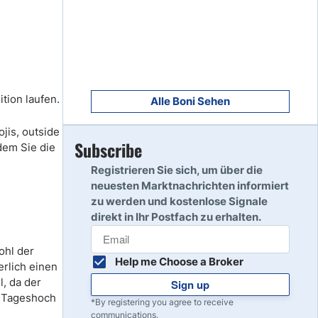
8
Read Review
9
Read Review
tion laufen.
Alle Boni Sehen
jis, outside
Subscribe
dem Sie die
10
Read Review
Registrieren Sie sich, um über die
neuesten Marktnachrichten informiert
zu werden und kostenlose Signale
direkt in Ihr Postfach zu erhalten.
ohl der
Help me Choose a Broker
erlich einen
l, da der
Sign up
s Tageshoch
*By registering you agree to receive
communications.