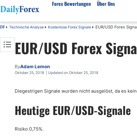
Forex Bewertungen
Über Uns
EUR/USD Forex Signal
Technische Analyse
Kostenlose Forex Signale
DF
Forex Bewertungen
Über unser Unternehmen
Markt
EUR/USD Forex Signa
FX Broker Bewertungen
Über uns
Fore
Automatischer Forex Handel
Redaktionelle Richtlinien
Techn
Forex Broker Wählen
Wie wir Geld verdienen
Funda
By
Adam Lemon
Mehr unter Rezensionen
Unsere Methodik
Woch
Oktober 25, 2018 | Updated on Oktober 25, 2018
Forex Bonus
Vertrauensbewertung
Koste
Diegestrigen Signale wurden nicht ausgelöst, da es kein
Vollständige Brokerliste
Warum uns vertrauen?
Nozio
Gloss
Heutige EUR/USD-Signale
Webin
Rego
Risiko 0,75%.