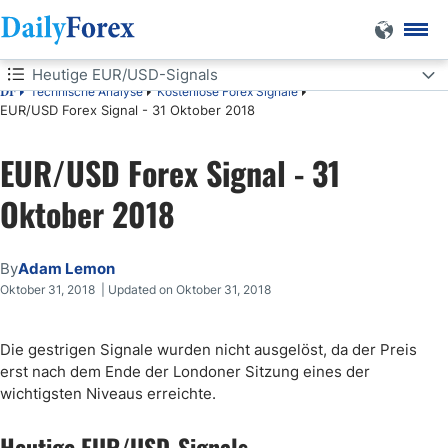
Heutige EUR/USD-Signals
Technische Analyse
Kostenlose Forex Signale
DF
EUR/USD Forex Signal - 31 Oktober 2018
Heutige EUR/USD-Signals
EUR/USD Forex Signal - 31
Short Trade
Oktober 2018
Long Trades
EUR/USD-Analyse
By
Adam Lemon
Oktober 31, 2018 | Updated on Oktober 31, 2018
Die gestrigen Signale wurden nicht ausgelöst, da der Preis
erst nach dem Ende der Londoner Sitzung eines der
wichtigsten Niveaus erreichte.
Heutige EUR/USD-Signals