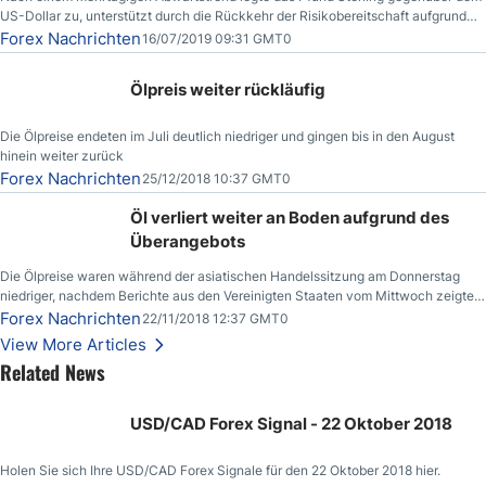
US-Dollar zu, unterstützt durch die Rückkehr der Risikobereitschaft aufgrund
der Nachricht,
Forex Nachrichten
16/07/2019 09:31 GMT0
Ölpreis weiter rückläufig
Die Ölpreise endeten im Juli deutlich niedriger und gingen bis in den August
hinein weiter zurück
Forex Nachrichten
25/12/2018 10:37 GMT0
Öl verliert weiter an Boden aufgrund des
Überangebots
Die Ölpreise waren während der asiatischen Handelssitzung am Donnerstag
niedriger, nachdem Berichte aus den Vereinigten Staaten vom Mittwoch zeigten,
dass die US-Rohöllagerbestände den höchsten Stand seit Dezember 2017
Forex Nachrichten
22/11/2018 12:37 GMT0
erreichten.
View More Articles
Related News
USD/CAD Forex Signal - 22 Oktober 2018
Holen Sie sich Ihre USD/CAD Forex Signale für den 22 Oktober 2018 hier.