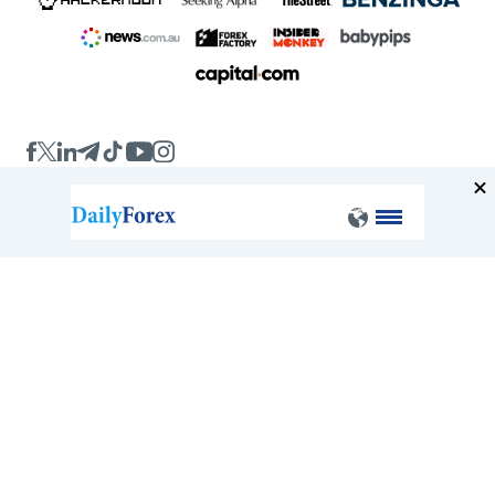
Company
About
FAQ
Contact
Terms of Service
Privacy Policy
Broker Comparisons and Alternatives
Exness vs Octa
Exness vs XM
Pepperstone vs IC Markets
Forex vs Oanda
Blackbull vs FP Markets
All broker comparisions
Forex Analysis and Tools