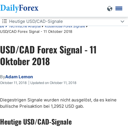
Heutige USD/CAD-Signale
Technische Analyse
Kostenlose Forex Signale
DF
USD/CAD Forex Signal - 11 Oktober 2018
Heutige USD/CAD-Signale
USD/CAD Forex Signal - 11
Short Trade
Oktober 2018
Long Trades
USD/CAD-Analyse
By
Adam Lemon
Oktober 11, 2018 | Updated on Oktober 11, 2018
Diegestrigen Signale wurden nicht ausgelöst, da es keine
bullische Preisaktion bei 1,2952 USD gab.
Heutige USD/CAD-Signale